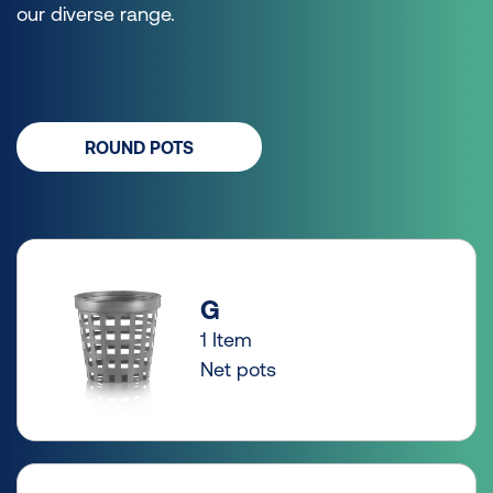
our diverse range.
ROUND POTS
G
1 Item
Net pots