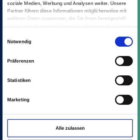
soziale Medien, Werbung und Analysen weiter. Unsere
Partner führen diese Informationen möglicherweise mit
S
weiteren Daten zusammen, die Sie ihnen bereitgestellt
1 Item
haben oder die sie im Rahmen Ihrer Nutzung der Dienste
Slit pots
gesammelt haben.
Einwilligungsauswahl
Notwendig
Präferenzen
TO
Statistiken
6 Item
Round pots 8°
Marketing
Alle zulassen