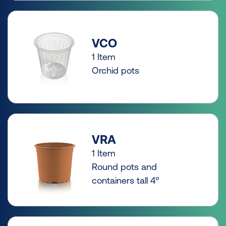
VCO
1 Item
Orchid pots
VRA
1 Item
Round pots and
containers tall 4°