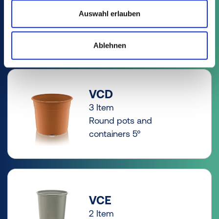
VCC
6 Item
Auswahl erlauben
Round pots tall 5°
Ablehnen
VCD
3 Item
Round pots and
containers 5°
VCE
2 Item