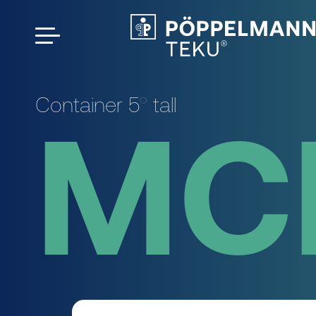
Container 5° tall
MC