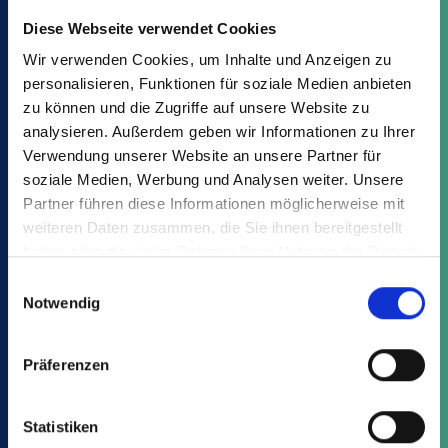
Diese Webseite verwendet Cookies
Variants
Advantages
Downloads
Wir verwenden Cookies, um Inhalte und Anzeigen zu
personalisieren, Funktionen für soziale Medien anbieten
zu können und die Zugriffe auf unsere Website zu
Find your suitable article from the JP:
analysieren. Außerdem geben wir Informationen zu Ihrer
Verwendung unserer Website an unsere Partner für
soziale Medien, Werbung und Analysen weiter. Unsere
Partner führen diese Informationen möglicherweise mit
weiteren Daten zusammen, die Sie ihnen bereitgestellt
haben oder die sie im Rahmen Ihrer Nutzung der Dienste
gesammelt haben.
Einwilligungsauswahl
Notwendig
This might also interest you:
Präferenzen
Statistiken