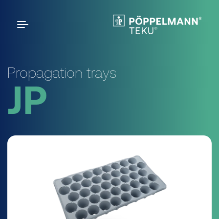
Propagation trays
JP