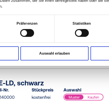
 Daten zusammen, die Sie ihnen bereitgestellt haben oder die s
l-Nr.
Stückpreis
Auswahl
n.
190000
kostenfrei
Muster
Kaufen
Präferenzen
Statistiken
E-LD, schwarz
l-Nr.
Stückpreis
Auswahl
Auswahl erlauben
220000
kostenfrei
Muster
Kaufen
E-LD, schwarz
l-Nr.
Stückpreis
Auswahl
240000
kostenfrei
Muster
Kaufen