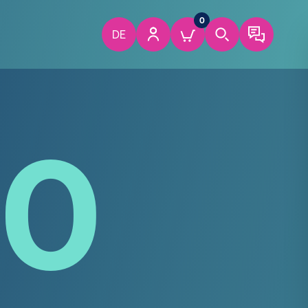
0
DE
10