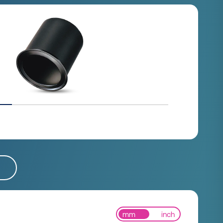
mm
inch