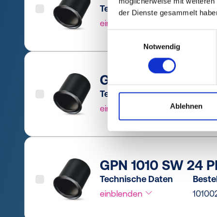
möglicherweise mit weiteren
Technische Daten
Bestel
der Dienste gesammelt habe
einblenden
10100
Einwilligungsauswahl
Notwendig
GPN 1010 SW 22 P
Technische Daten
Bestel
Ablehnen
einblenden
10100
GPN 1010 SW 24 P
Technische Daten
Bestel
einblenden
10100