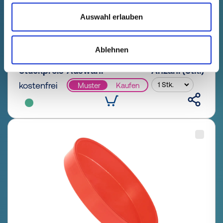
Auswahl erlauben
GPN 602 D 1290 PP-C, rot
Technische Daten
Bestell-Nr.
Ablehnen
einblenden
60212900000
Stückpreis
Auswahl
Anzahl (Stk.)
kostenfrei
Muster
Kaufen