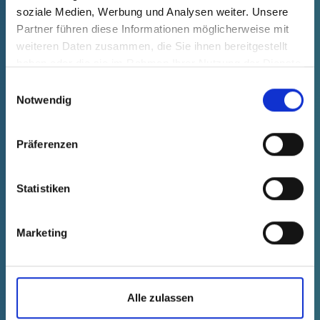
GPN 602 D 1230 PP-C, rot
soziale Medien, Werbung und Analysen weiter. Unsere
Partner führen diese Informationen möglicherweise mit
Technische Daten
Bestell-Nr.
weiteren Daten zusammen, die Sie ihnen bereitgestellt
einblenden
60212300000
haben oder die sie im Rahmen Ihrer Nutzung der Dienste
Stückpreis
Auswahl
Anzahl (Stk.)
gesammelt haben.
Einwilligungsauswahl
Notwendig
kostenfrei
Muster
Kaufen
Präferenzen
Statistiken
Marketing
Alle zulassen