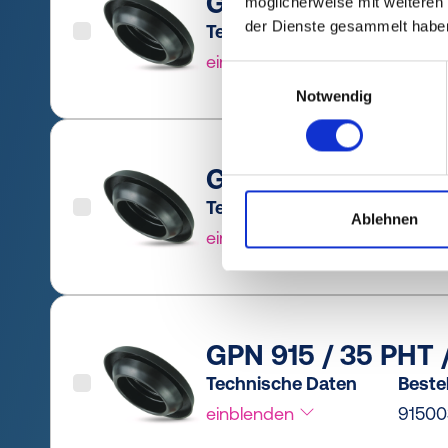
GPN 915 / 25 PHT 
möglicherweise mit weiteren
der Dienste gesammelt habe
Technische Daten
Bestel
einblenden
9150
Einwilligungsauswahl
Notwendig
GPN 915 / 30 PHT 
Technische Daten
Bestel
Ablehnen
einblenden
9150
GPN 915 / 35 PHT 
Technische Daten
Bestel
einblenden
9150