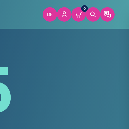
0
DE
5