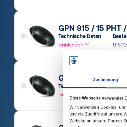
GPN 915 / 15 PHT 
Technische Daten
Bestel
einblenden
91500
GPN 915 / 20 PHT 
Zustimmung
Technische Daten
Bestel
einblenden
9150
Diese Webseite verwendet 
Wir verwenden Cookies, um I
und die Zugriffe auf unsere 
Website an unsere Partner fü