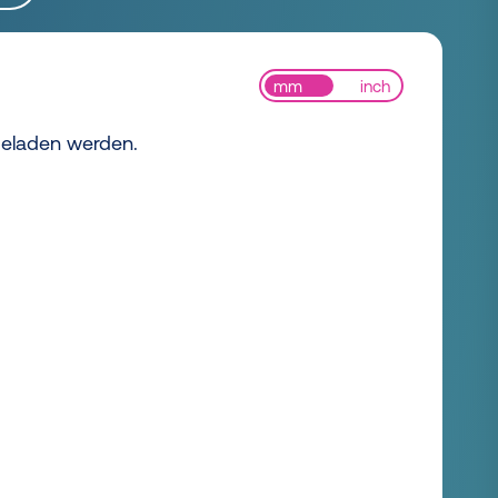
mm
inch
 geladen werden.