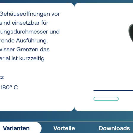
 Gehäuseöffnungen vor
ind einsetzbar für
nungsdurchmesser und
rende Ausführung.
ewisser Grenzen das
ial ist kurzzeitig
tz
 180° C
Varianten
Vorteile
Downloads