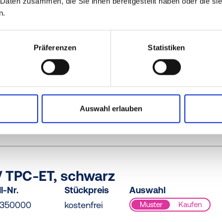
/ TPC-ET, schwarz
 Daten zusammen, die Sie ihnen bereitgestellt haben oder die s
n.
l-Nr.
Stückpreis
Auswahl
0250000
kostenfrei
Muster
Kaufen
Präferenzen
Statistiken
/ TPC-ET, schwarz
l-Nr.
Stückpreis
Auswahl
Auswahl erlauben
0300000
kostenfrei
Muster
Kaufen
/ TPC-ET, schwarz
l-Nr.
Stückpreis
Auswahl
0350000
kostenfrei
Muster
Kaufen