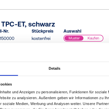
/ TPC-ET, schwarz
l-Nr.
Stückpreis
Auswahl
150000
kostenfrei
Muster
Kaufen
/ TPC-ET, schwarz
Details
l-Nr.
Stückpreis
Auswahl
0200000
kostenfrei
Muster
Kaufen
Cookies
nhalte und Anzeigen zu personalisieren, Funktionen für soziale
Website zu analysieren. Außerdem geben wir Informationen zu I
r soziale Medien, Werbung und Analysen weiter. Unsere Partner