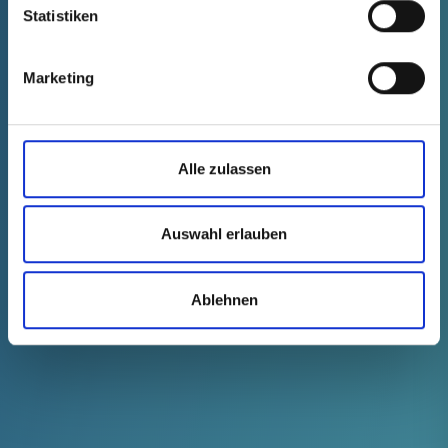
Statistiken
Technische Daten
Bestell-Nr.
einblenden
38703010000
Marketing
Stückpreis
Auswahl
Anzahl (Stk.)
kostenfrei
Muster
Kaufen
Alle zulassen
KOSTENLOSE MUSTER
Auswahl erlauben
ARTIKEL KAUFEN / PREISE
Ablehnen
EMPFEHLEN