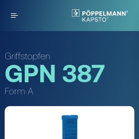
Griffstopfen
GPN 387
Form A