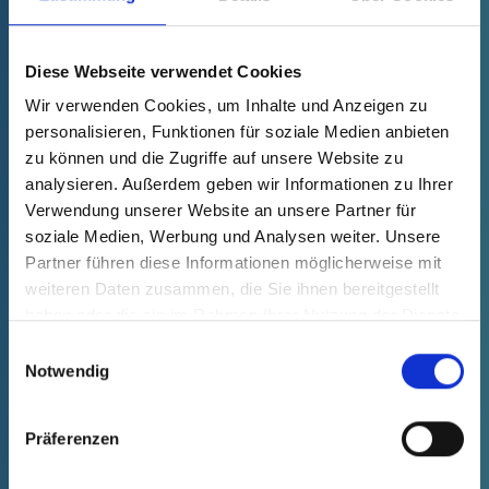
Technische Daten
Bestell-Nr.
einblenden
38703030000
Stückpreis
Auswahl
Anzahl (Stk.)
Diese Webseite verwendet Cookies
kostenfrei
Muster
Kaufen
Wir verwenden Cookies, um Inhalte und Anzeigen zu
personalisieren, Funktionen für soziale Medien anbieten
zu können und die Zugriffe auf unsere Website zu
analysieren. Außerdem geben wir Informationen zu Ihrer
Verwendung unserer Website an unsere Partner für
NEU
soziale Medien, Werbung und Analysen weiter. Unsere
Partner führen diese Informationen möglicherweise mit
weiteren Daten zusammen, die Sie ihnen bereitgestellt
haben oder die sie im Rahmen Ihrer Nutzung der Dienste
gesammelt haben.
Einwilligungsauswahl
Notwendig
Präferenzen
GPN 387 HVIL PCR-PE, blau