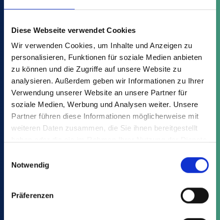
Diese Webseite verwendet Cookies
Variants
Advantages
Downloads
Wir verwenden Cookies, um Inhalte und Anzeigen zu
personalisieren, Funktionen für soziale Medien anbieten
zu können und die Zugriffe auf unsere Website zu
Find your suitable article from the
analysieren. Außerdem geben wir Informationen zu Ihrer
MCI - IML:
Verwendung unserer Website an unsere Partner für
soziale Medien, Werbung und Analysen weiter. Unsere
Partner führen diese Informationen möglicherweise mit
weiteren Daten zusammen, die Sie ihnen bereitgestellt
haben oder die sie im Rahmen Ihrer Nutzung der Dienste
gesammelt haben.
Einwilligungsauswahl
Notwendig
This might also interest you:
Präferenzen