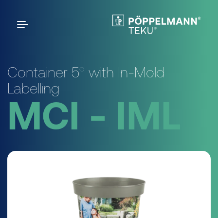
Container 5° with In-Mold
Labelling
MCI - IML