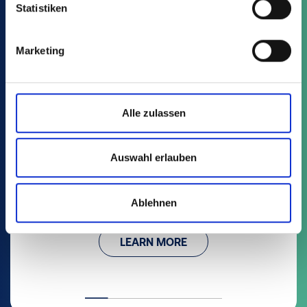
Statistiken
Marketing
Alle zulassen
MCI
Auswahl erlauben
13 Article
Container 5°
Ablehnen
LEARN MORE