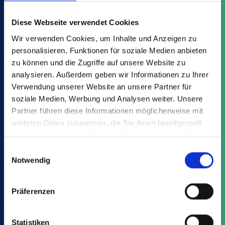
Variants
Advantages
Downloads
Diese Webseite verwendet Cookies
Wir verwenden Cookies, um Inhalte und Anzeigen zu
personalisieren, Funktionen für soziale Medien anbieten
Find your suitable article from the
zu können und die Zugriffe auf unsere Website zu
analysieren. Außerdem geben wir Informationen zu Ihrer
EP:
Verwendung unserer Website an unsere Partner für
soziale Medien, Werbung und Analysen weiter. Unsere
Partner führen diese Informationen möglicherweise mit
weiteren Daten zusammen, die Sie ihnen bereitgestellt
haben oder die sie im Rahmen Ihrer Nutzung der Dienste
gesammelt haben.
Einwilligungsauswahl
Notwendig
This might also interest you:
Präferenzen
Statistiken