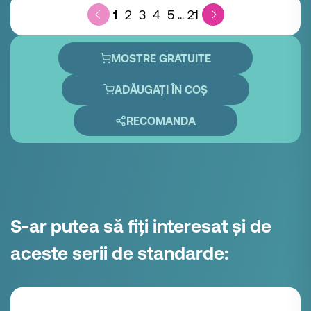
1
2
3
4
5
21
...
MOSTRE GRATUITE
ADĂUGAȚI ÎN COȘ
RECOMANDA
S-ar putea să fiți interesat și de
aceste serii de standarde: