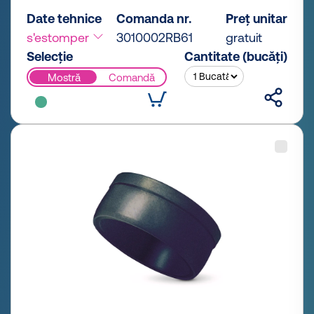
Date tehnice
Comanda nr.
Preț unitar
s'estomper
3010002RB61
gratuit
Selecție
Cantitate (bucăți)
Mostră
Comandă