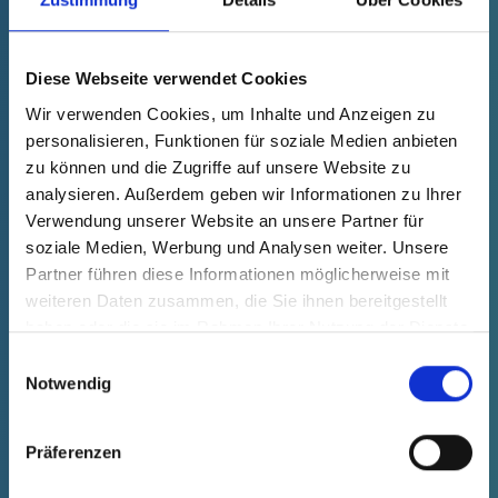
GPN 300 V 2 PCR-PE / PE-LD,
galben
Diese Webseite verwendet Cookies
Wir verwenden Cookies, um Inhalte und Anzeigen zu
Date tehnice
Comanda nr.
Preț unitar
personalisieren, Funktionen für soziale Medien anbieten
s'estomper
30100021073
gratuit
zu können und die Zugriffe auf unsere Website zu
Selecție
Cantitate (bucăți)
analysieren. Außerdem geben wir Informationen zu Ihrer
Mostră
Comandă
Verwendung unserer Website an unsere Partner für
soziale Medien, Werbung und Analysen weiter. Unsere
Partner führen diese Informationen möglicherweise mit
weiteren Daten zusammen, die Sie ihnen bereitgestellt
haben oder die sie im Rahmen Ihrer Nutzung der Dienste
gesammelt haben.
Einwilligungsauswahl
Notwendig
Präferenzen