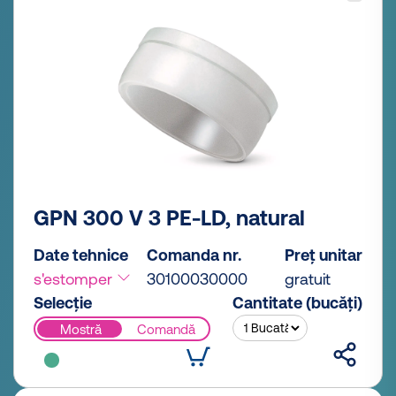
GPN 300 V 3 PE-LD, natural
Date tehnice
Comanda nr.
Preț unitar
s'estomper
30100030000
gratuit
Selecție
Cantitate (bucăți)
Mostră
Comandă