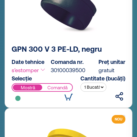
GPN 300 V 3 PE-LD, negru
Date tehnice
Comanda nr.
Preț unitar
s'estomper
30100039500
gratuit
Selecție
Cantitate (bucăți)
Mostră
Comandă
NOU