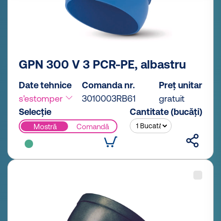
GPN 300 V 3 PCR-PE, albastru
Date tehnice
Comanda nr.
Preț unitar
s'estomper
3010003RB61
gratuit
Selecție
Cantitate (bucăți)
Mostră
Comandă