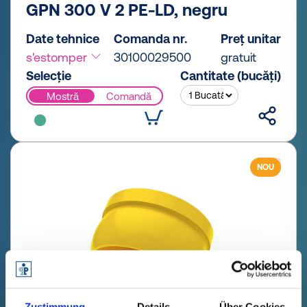
GPN 300 V 2 PE-LD, negru
Date tehnice
Comanda nr.
Preț unitar
s'estomper
30100029500
gratuit
Selecție
Cantitate (bucăți)
Mostră
Comandă
NOU
Zustimmung
Details
Über Cookies