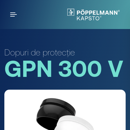
Dopuri de protecție
GPN 300 V