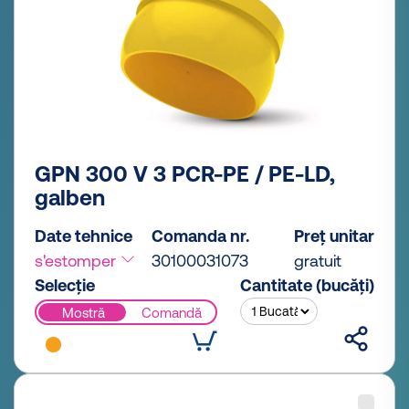
GPN 300 V 3 PCR-PE / PE-LD,
galben
Date tehnice
Comanda nr.
Preț unitar
s'estomper
30100031073
gratuit
Selecție
Cantitate (bucăți)
Mostră
Comandă