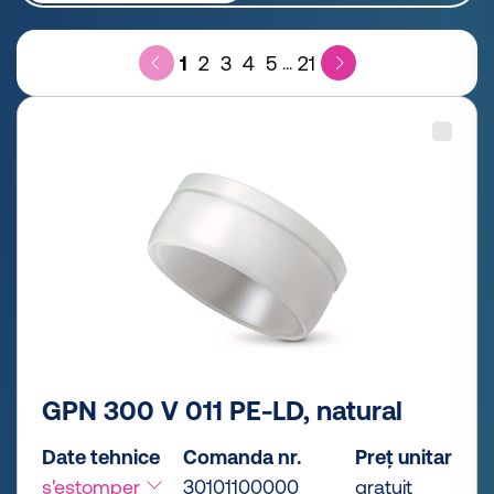
1
2
3
4
5
21
...
GPN 300 V 011 PE-LD, natural
Date tehnice
Comanda nr.
Preț unitar
s'estomper
30101100000
gratuit