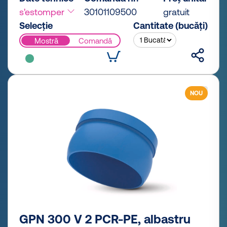
s'estomper
30101109500
gratuit
Selecție
Cantitate (bucăți)
Mostră
Comandă
NOU
GPN 300 V 2 PCR-PE, albastru