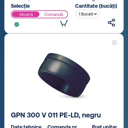
Selecție
Cantitate (bucăți)
Mostră
Comandă
GPN 300 V 011 PE-LD, negru
Date tehnice
Comanda nr.
Preț unitar