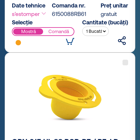
Date tehnice
Comanda nr.
Preț unitar
s'estomper
6150088RB61
gratuit
Selecție
Cantitate (bucăți)
Mostră
Comandă