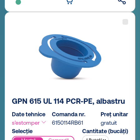
GPN 615 UL 114 PCR-PE, albastru
Date tehnice
Comanda nr.
Preț unitar
s'estomper
6150114RB61
gratuit
Selecție
Cantitate (bucăți)