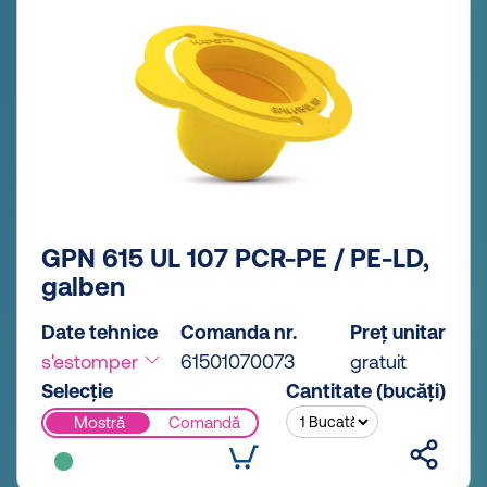
GPN 615 UL 107 PCR-PE / PE-LD,
galben
Date tehnice
Comanda nr.
Preț unitar
s'estomper
61501070073
gratuit
Selecție
Cantitate (bucăți)
Mostră
Comandă