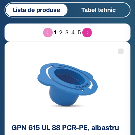
Lista de produse
Tabel tehnic
1
2
3
4
5
GPN 615 UL 88 PCR-PE, albastru