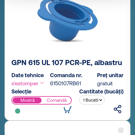
GPN 615 UL 107 PCR-PE, albastru
Date tehnice
Comanda nr.
Preț unitar
s'estomper
6150107RB61
gratuit
Selecție
Cantitate (bucăți)
Mostră
Comandă