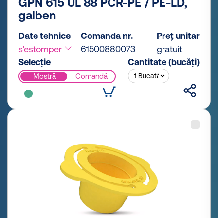
GPN 615 UL 88 PCR-PE / PE-LD,
galben
Date tehnice
Comanda nr.
Preț unitar
s'estomper
61500880073
gratuit
Selecție
Cantitate (bucăți)
Mostră
Comandă