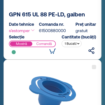
GPN 615 UL 88 PE-LD, galben
Date tehnice
Comanda nr.
Preț unitar
s'estomper
61500880000
gratuit
Selecție
Cantitate (bucăți)
Mostră
Comandă