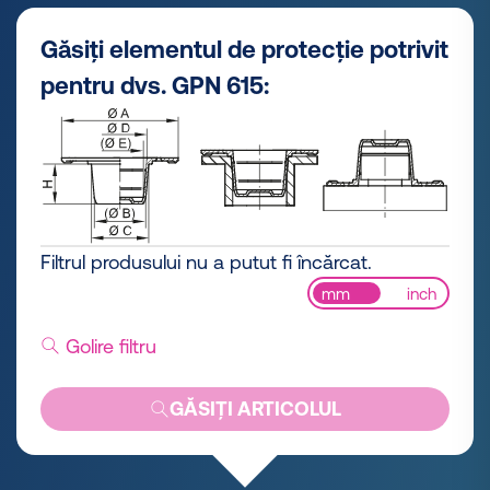
Găsiți elementul de protecție potrivit
pentru dvs. GPN 615:
Filtrul produsului nu a putut fi încărcat.
mm
inch
Golire filtru
GĂSIȚI ARTICOLUL