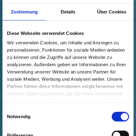
Zustimmung
Details
Über Cookies
Diese Webseite verwendet Cookies
GPN 615 UL 91 PCR-PE / PE-LD,
Wir verwenden Cookies, um Inhalte und Anzeigen zu
galben
personalisieren, Funktionen für soziale Medien anbieten
Date tehnice
Comanda nr.
Preț unitar
zu können und die Zugriffe auf unsere Website zu
analysieren. Außerdem geben wir Informationen zu Ihrer
s'estomper
61500910073
gratuit
Verwendung unserer Website an unsere Partner für
Selecție
Cantitate (bucăți)
soziale Medien, Werbung und Analysen weiter. Unsere
Mostră
Comandă
Partner führen diese Informationen möglicherweise mit
weiteren Daten zusammen, die Sie ihnen bereitgestellt
haben oder die sie im Rahmen Ihrer Nutzung der Dienste
gesammelt haben.
Einwilligungsauswahl
Notwendig
Präferenzen