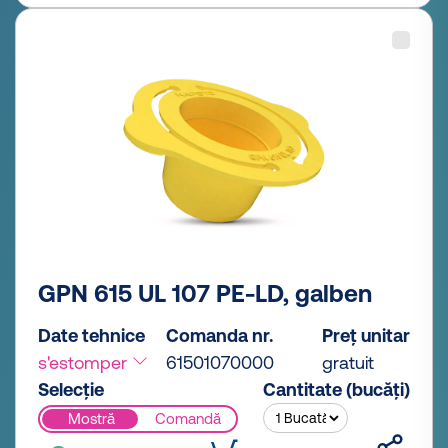
GPN 615 UL 107 PE-LD, galben
Date tehnice
Comanda nr.
Preț unitar
s'estomper
61501070000
gratuit
Selecție
Cantitate (bucăți)
Mostră
Comandă