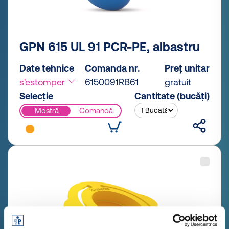
GPN 615 UL 91 PCR-PE, albastru
Date tehnice
Comanda nr.
Preț unitar
s'estomper
6150091RB61
gratuit
Selecție
Cantitate (bucăți)
Mostră
Comandă