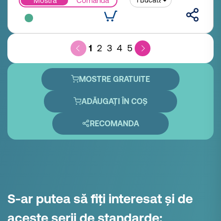
Mostră
Comandă
1
2
3
4
5
MOSTRE GRATUITE
ADĂUGAȚI ÎN COȘ
RECOMANDA
S-ar putea să fiți interesat și de
aceste serii de standarde: