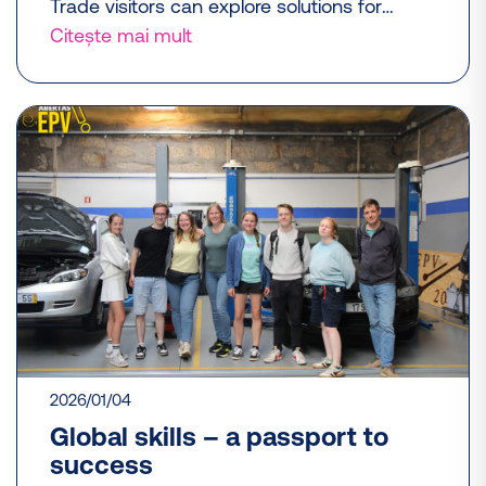
Trade visitors can explore solutions for
protecting sensitive components at Hall 1,
Citește mai mult
Stand D46.
2026/01/04
Global skills – a passport to
success