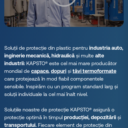
Soluții de protecție din plastic pentru
industria auto,
inginerie mecanică, hidraulică
și multe
alte
industrii:
KAPSTO® este cel mai mare producător
mondial de
capace,
dopuri
și
tăvi termoformate
care protejează în mod fiabil componentele
sensibile. Inspirăm cu un program standard larg și
soluții individuale la cel mai înalt nivel.
Soluțiile noastre de protecție KAPSTO® asigură o
protecție optimă în timpul
producției,
depozitării
și
transportului.
Fiecare element de protecție din