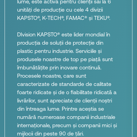
lume, este activă pentru clienții săi la 6
unități de producție cu cele 4 divizii
KAPSTO®, K-TECH®, FAMAC® și TEKU®.
DIvision KAPSTO® este lider mondial în
producția de soluții de protecție din
plastic pentru industrie. Serviciile și
produsele noastre de top pe piață sunt
îmbunătățite prin inovare continuă.
Procesele noastre, care sunt
caracterizate de standarde de calitate
foarte ridicate și de o fiabilitate ridicată a
livrărilor, sunt apreciate de clienții noștri
din întreaga lume. Printre aceștia se
numără numeroase companii industriale
internaționale, precum și companii mici și
mijlocii din peste 90 de țări.