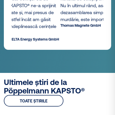
init
Nu în ultimul rând, asamblarea și
 de
dezasamblarea simplă, fără a genera
t
murdărie, este importantă pentru noi.”
Thomas Magnete GmbH
țele
s GmbH
Ultimele știri de la
Pöppelmann KAPSTO®
TOATE ȘTIRILE