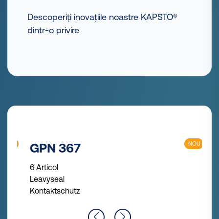
Descoperiți inovațiile noastre KAPSTO®
dintr-o privire
NOU
GPN 375
5 Articol
Protecție HDSCS