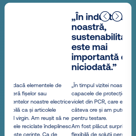
„În industria
noastră,
sustenabilitatea
este mai
importantă ca
niciodată.”
de
„În timpul vizitei noastre la Lohne, am primit
capacele de protecție de culoare albastru-
ctrice
violet din PCR, care economisesc resurse, în
câteva ore și am putut să le luăm imediat
să ne
pentru testare.
linesc
Am fost plăcut surprinși de furnizarea
flexibilă de soluții personalizate.