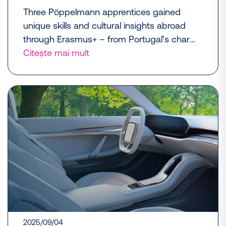
Three Pöppelmann apprentices gained
unique skills and cultural insights abroad
through Erasmus+ – from Portugal’s charm
to Hungary’s innovative workplace.
Citește mai mult
2025/09/04