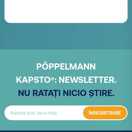
PÖPPELMANN
KAPSTO
:
NEWSLETTER.
®
NU RATAȚI NICIO ȘTIRE.
ÎNREGISTRARE