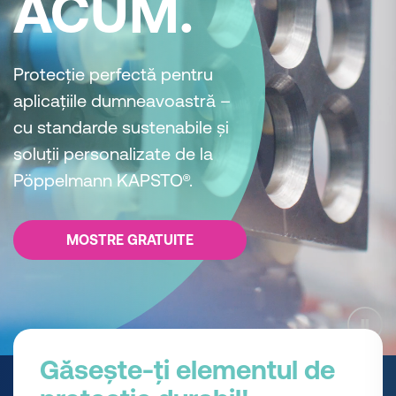
ACUM.
Protecție perfectă pentru
aplicațiile dumneavoastră –
cu standarde sustenabile și
soluții personalizate de la
Pöppelmann KAPSTO®.
MOSTRE GRATUITE
Găsește-ți elementul de