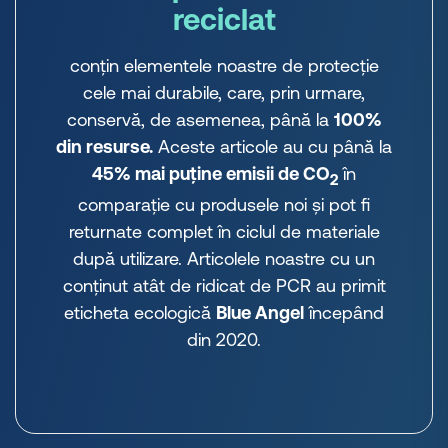
reciclat
conțin elementele noastre de protecție
cele mai durabile, care, prin urmare,
conservă, de asemenea, până la
100%
din resurse.
Aceste articole au cu până la
45% mai puține emisii de CO
în
2
comparație cu produsele noi și pot fi
returnate complet în ciclul de materiale
după utilizare. Articolele noastre cu un
conținut atât de ridicat de PCR au primit
eticheta ecologică
Blue Angel
începând
din 2020.