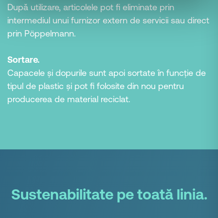
După utilizare, articolele pot fi eliminate prin
intermediul unui furnizor extern de servicii sau direct
prin Pöppelmann.
Sortare.
Capacele și dopurile sunt apoi sortate în funcție de
tipul de plastic și pot fi folosite din nou pentru
producerea de material reciclat.
Sustenabilitate pe toată linia.