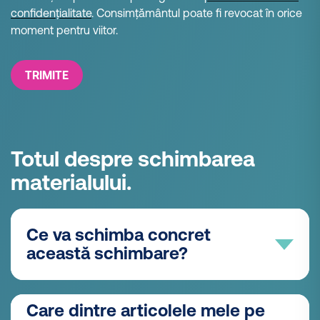
confidențialitate
. Consimțământul poate fi revocat în orice
moment pentru viitor.
TRIMITE
Totul despre schimbarea
materialului.
Ce va schimba concret
această schimbare?
Convertim o foarte mare parte din gama
Care dintre articolele mele pe
noastră de cataloage la materiale mai