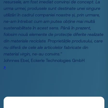
resursele, am fost imediat convinși de concept. La
urma urmei, produsele sunt destinate unei singure
utilizări în cadrul companiei noastre și, prin urmare,
ne-am întrebat cum am putea obține mai multă
sustenabilitate în acest sens. Până în prezent,
folosim nouă elemente de protecție diferite realizate
din materiale reciclate. Proprietățile produsului, care
nu diferă de cele ale articolelor fabricate din
material virgin, ne-au convins."
Johnnes Ebel, Eckerle Technologies GmbH
>