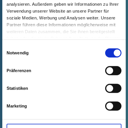
analysieren. Außerdem geben wir Informationen zu Ihrer
Selecție
Cantitate (bucăți)
Verwendung unserer Website an unsere Partner für
Mostră
Comandă
soziale Medien, Werbung und Analysen weiter. Unsere
Partner führen diese Informationen möglicherweise mit
weiteren Daten zusammen, die Sie ihnen bereitgestellt
haben oder die sie im Rahmen Ihrer Nutzung der Dienste
gesammelt haben.
Einwilligungsauswahl
Notwendig
Präferenzen
Statistiken
Marketing
GPN 985 / 0102 PE-LLD, verde
Date tehnice
Comanda nr.
Preț unitar