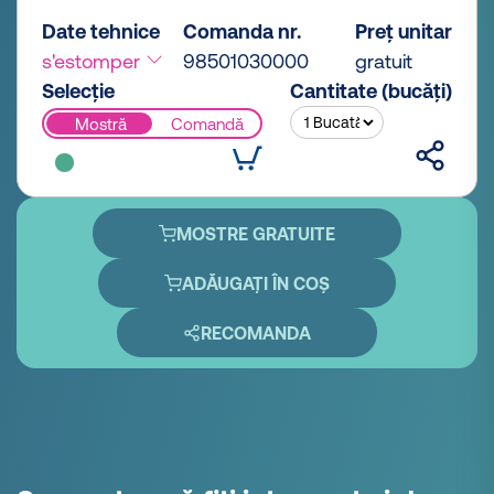
Date tehnice
Comanda nr.
Preț unitar
s'estomper
98501030000
gratuit
Selecție
Cantitate (bucăți)
Mostră
Comandă
MOSTRE GRATUITE
ADĂUGAȚI ÎN COȘ
RECOMANDA