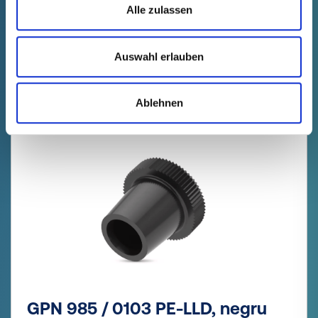
Alle zulassen
s'estomper
98501020000
gratuit
Selecție
Cantitate (bucăți)
Auswahl erlauben
Mostră
Comandă
Ablehnen
GPN 985 / 0103 PE-LLD, negru