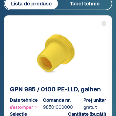
Lista de produse
Tabel tehnic
GPN 985 / 0100 PE-LLD, galben
Date tehnice
Comanda nr.
Preț unitar
s'estomper
98501000000
gratuit
Selecție
Cantitate (bucăți)