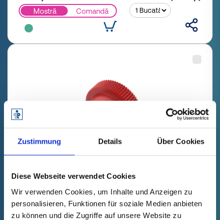
Mostră
Comandă
Zustimmung
Details
Über Cookies
Diese Webseite verwendet Cookies
GPN 985 / 0101 PE-LLD, roșu
Wir verwenden Cookies, um Inhalte und Anzeigen zu
personalisieren, Funktionen für soziale Medien anbieten
Date tehnice
Comanda nr.
Preț unitar
zu können und die Zugriffe auf unsere Website zu
s'estomper
98501010000
gratuit