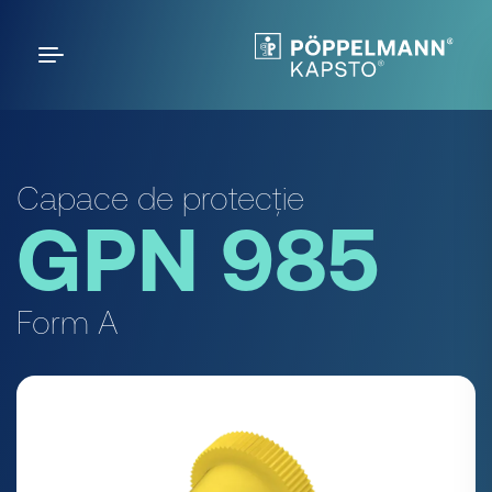
Capace de protecție
GPN 985
Form A