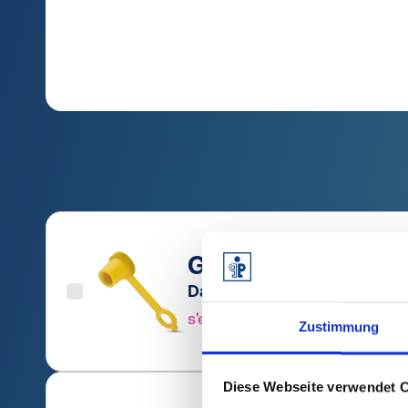
GPN 985 / 0200 P
Date tehnice
Comanda n
s'estomper
98502000
Zustimmung
Diese Webseite verwendet 