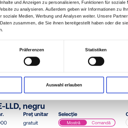
nhalte und Anzeigen zu personalisieren, Funktionen für soziale
-LLD, roșu
Website zu analysieren. Außerdem geben wir Informationen zu I
r.
Preț unitar
Selecție
C
r soziale Medien, Werbung und Analysen weiter. Unsere Partner
00
gratuit
Mostră
Comandă
 Daten zusammen, die Sie ihnen bereitgestellt haben oder die s
n.
Präferenzen
Statistiken
-LLD, verde
r.
Preț unitar
Selecție
C
000
gratuit
Mostră
Comandă
Auswahl erlauben
E-LLD, negru
r.
Preț unitar
Selecție
C
000
gratuit
Mostră
Comandă