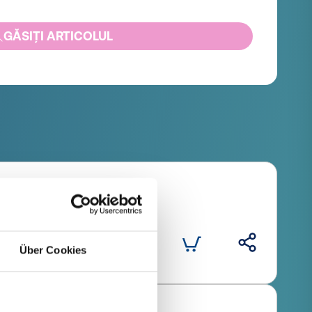
GĂSIȚI ARTICOLUL
antitate (bucăți)
Über Cookies