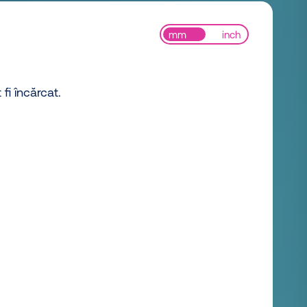
mm
inch
 fi încărcat.