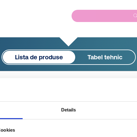
Lista de produse
Tabel tehnic
E-LLD, galben
r.
Preț unitar
Selecție
C
000
gratuit
Mostră
Comandă
Details
Cookies