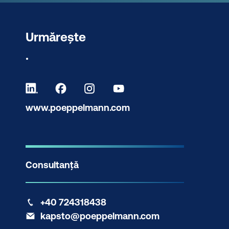
Urmărește
.
www.poeppelmann.com
Consultanță
+40 724318438
kapsto@poeppelmann.com