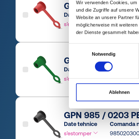
Wir verwenden Cookies, um I
GPN 985 / 0201 PE
und die Zugriffe auf unsere 
Date tehnice
Comanda n
Website an unsere Partner fü
s'estomper
985020100
möglicherweise mit weiteren
der Dienste gesammelt habe
Einwilligungsauswahl
Notwendig
GPN 985 / 0202 PE
Date tehnice
Comanda n
s'estomper
98502020
Ablehnen
GPN 985 / 0203 P
Date tehnice
Comanda n
s'estomper
98502030