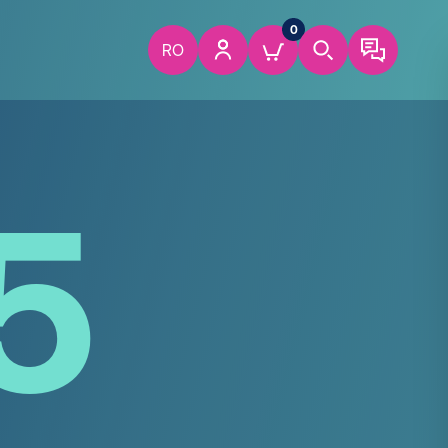
0
RO
5