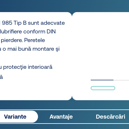
N 985 Tip B sunt adecvate
 lubrifiere conform DIN
 pierdere. Peretele
u o mai bună montare şi
u protecţie interioară
să
Variante
Avantaje
Descărcări