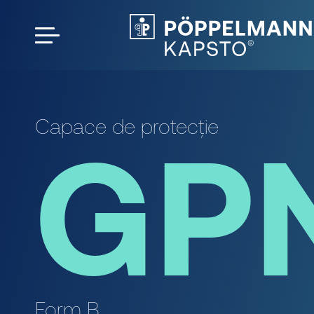
Capace de protecție
GP
Form B