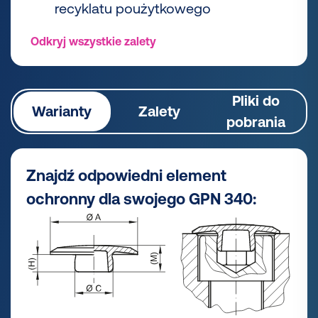
recyklatu poużytkowego
Odkryj wszystkie zalety
Pliki do
Warianty
Zalety
pobrania
Znajdź odpowiedni element
ochronny dla swojego GPN 340: