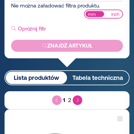
Nie można załadować filtra produktu.
mm
inch
Opróżnij filtr
ZNAJDŹ ARTYKUŁ
Lista produktów
Tabela techniczna
1
2