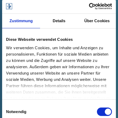
GPN 340 SW 4 PCR-PE / PE-LD,
szary
Zustimmung
Details
Über Cookies
Dane techniczne
Nr zamówienia.
zanikanie
34000400073
Cena produktu
Wybór
Diese Webseite verwendet Cookies
bezpłatnie
Próbka
Kup
Wir verwenden Cookies, um Inhalte und Anzeigen zu
Ilość (szt.)
personalisieren, Funktionen für soziale Medien anbieten
zu können und die Zugriffe auf unsere Website zu
analysieren. Außerdem geben wir Informationen zu Ihrer
Verwendung unserer Website an unsere Partner für
soziale Medien, Werbung und Analysen weiter. Unsere
Partner führen diese Informationen möglicherweise mit
weiteren Daten zusammen, die Sie ihnen bereitgestellt
haben oder die sie im Rahmen Ihrer Nutzung der Dienste
gesammelt haben.
Einwilligungsauswahl
Notwendig