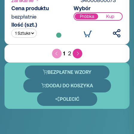
zanikanie
34000800073
Cena produktu
Wybór
bezpłatnie
Próbka
Kup
Ilość (szt.)
1
2
BEZPŁATNE WZORY
DODAJ DO KOSZYKA
POLECIĆ