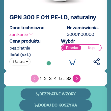
GPN 300 F 011 PE-LD, naturalny
Dane techniczne
Nr zamówienia.
zanikanie
30001100000
Cena produktu
Wybór
bezpłatnie
Próbka
Kup
Ilość (szt.)
1
2
3
4
5
32
...
BEZPŁATNE WZORY
DODAJ DO KOSZYKA