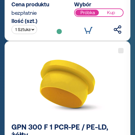
Cena produktu
Wybór
bezpłatnie
Próbka
Kup
Ilość (szt.)
GPN 300 F 1 PCR-PE / PE-LD,
żółty