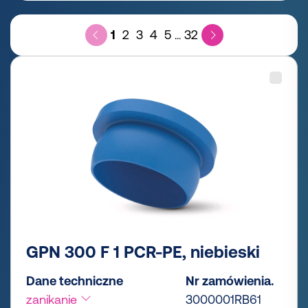
1
2
3
4
5
32
...
GPN 300 F 1 PCR-PE, niebieski
Dane techniczne
Nr zamówienia.
zanikanie
3000001RB61