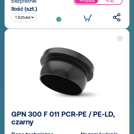
bezpłatnie
Próbka
Kup
Ilość (szt.)
GPN 300 F 011 PCR-PE / PE-LD,
czarny