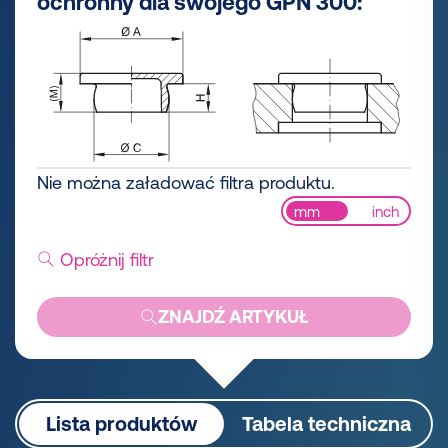
ochronny dla swojego GPN 300:
Nie można załadować filtra produktu.
mm
inch
Opróżnij filtr
ZNAJDŹ ARTYKUŁ
Lista produktów
Tabela techniczna