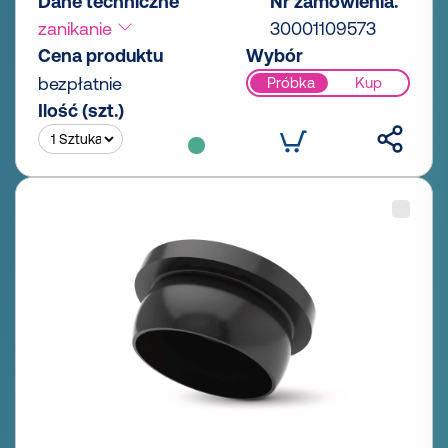
Dane techniczne
Nr zamówienia.
zanikanie
30001109573
Cena produktu
Wybór
bezpłatnie
Próbka
Kup
Ilość (szt.)