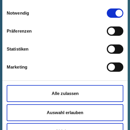
gesammelt haben.
Einwilligungsauswahl
Notwendig
Präferenzen
Statistiken
Marketing
GPN 300 F 011 PCR-PE, niebieski
Dane techniczne
Nr zamówienia.
zanikanie
3000110RB61
Alle zulassen
Cena produktu
Wybór
bezpłatnie
Próbka
Kup
Auswahl erlauben
Ilość (szt.)