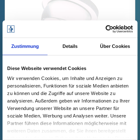
Zustimmung
Details
Über Cookies
GPN 300 F 1 PE-LD, naturalny
Diese Webseite verwendet Cookies
Dane techniczne
Nr zamówienia.
Wir verwenden Cookies, um Inhalte und Anzeigen zu
zanikanie
30000010000
personalisieren, Funktionen für soziale Medien anbieten
Cena produktu
Wybór
zu können und die Zugriffe auf unsere Website zu
bezpłatnie
Próbka
Kup
analysieren. Außerdem geben wir Informationen zu Ihrer
Ilość (szt.)
Verwendung unserer Website an unsere Partner für
soziale Medien, Werbung und Analysen weiter. Unsere
Partner führen diese Informationen möglicherweise mit
weiteren Daten zusammen, die Sie ihnen bereitgestellt
haben oder die sie im Rahmen Ihrer Nutzung der Dienste