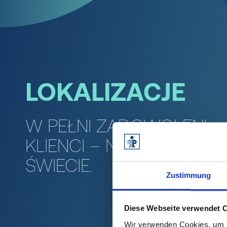
LOKALIZACJE
W PEŁNI ZADOWOLENI
KLIENCI – NA CAŁYM
ŚWIECIE.
Zustimmung
Diese Webseite verwendet 
Wir verwenden Cookies, um I