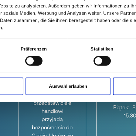
Website zu analysieren. Außerdem geben wir Informationen zu I
r soziale Medien, Werbung und Analysen weiter. Unsere Partner
 Daten zusammen, die Sie ihnen bereitgestellt haben oder die s
n.
Präferenzen
Statistiken
Na
Per c
miejscu
Od ponied
Auswahl erlauben
o
do czwar
Nasi
8:00–17
przedstawiciele
Piątek: 
handlowi
15:3
przyjadą
bezpośrednio do
Ciebie. Umów się