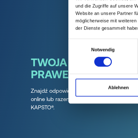
und die Zugriffe auf unsere 
Website an unsere Partner fü
möglicherweise mit weiteren
der Dienste gesammelt habe
Einwilligungsauswahl
Notwendig
TWOJA DROGA DO
PRAWEGO LÖSUNG
Ablehnen
Znajdź odpowiedni element ochronny łatw
online lub razem z naszym zespołem
KAPSTO®.