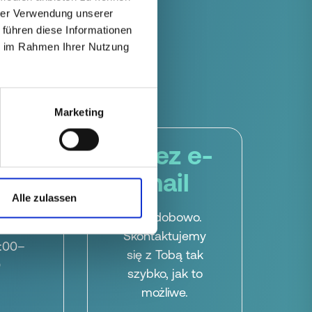
hrer Verwendung unserer
 führen diese Informationen
ie im Rahmen Ihrer Nutzung
Marketing
all
Przez e-
mail
ziałku
Alle zulassen
tku:
Całodobowo.
:00
Skontaktujemy
8:00–
się z Tobą tak
0
szybko, jak to
możliwe.