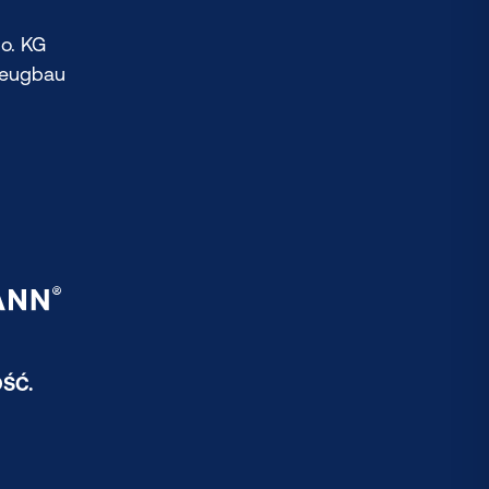
o. KG
zeugbau
ŚĆ.