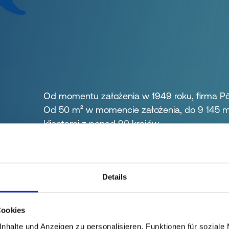
Od momentu założenia w 1949 roku, firma Pöp
Od 50 m² w momencie założenia, do 9 145 m² 
klientami z ponad 90 krajów.
Obecnie produkujemy w sześciu lokalizacjach
gwarantowany przez ponad 2500 wykwalifik
Details
Cookies
nhalte und Anzeigen zu personalisieren, Funktionen für soziale