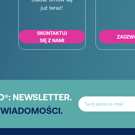
już teraz!
SKONTAKTUJ
ZADZW
SIĘ Z NAMI
O
:
NEWSLETTER.
®
 WIADOMOŚCI.