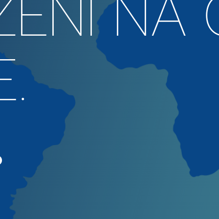
ENI NA
E.
.