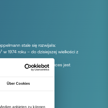
pelmann stale się rozwijała:
w 1974 roku – do dzisiejszej wielkości z
 na całym świecie. Nasz sukces jest
owanych pracowników.
Über Cookies
 Medien anbieten zu können