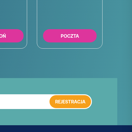
OŃ
POCZTA
REJESTRACJA