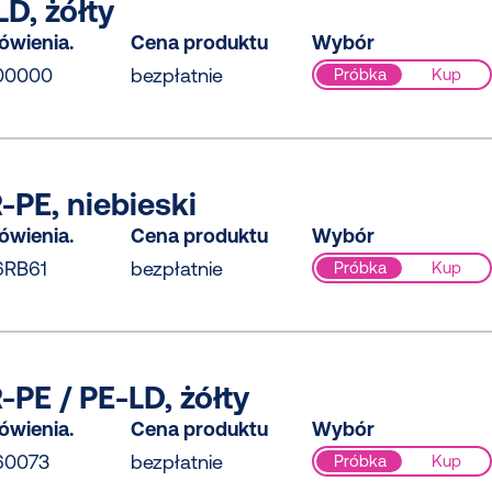
D, żółty
ówienia.
Cena produktu
Wybór
00000
bezpłatnie
Próbka
Kup
-PE, niebieski
ówienia.
Cena produktu
Wybór
6RB61
bezpłatnie
Próbka
Kup
PE / PE-LD, żółty
ówienia.
Cena produktu
Wybór
60073
bezpłatnie
Próbka
Kup