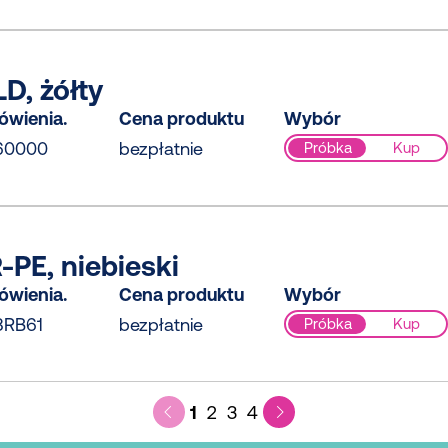
D, żółty
ówienia.
Cena produktu
Wybór
60000
bezpłatnie
Próbka
Kup
-PE, niebieski
ówienia.
Cena produktu
Wybór
8RB61
bezpłatnie
Próbka
Kup
1
2
3
4