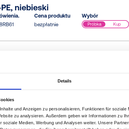
PE, niebieski
ówienia.
Cena produktu
Wybór
8RB61
bezpłatnie
Próbka
Kup
PE / PE-LD, żółty
ówienia.
Cena produktu
Wybór
80073
bezpłatnie
Próbka
Kup
Details
Cookies
, żółty
nhalte und Anzeigen zu personalisieren, Funktionen für soziale
Website zu analysieren. Außerdem geben wir Informationen zu I
ówienia.
Cena produktu
Wybór
r soziale Medien, Werbung und Analysen weiter. Unsere Partner
080000
bezpłatnie
Próbka
Kup