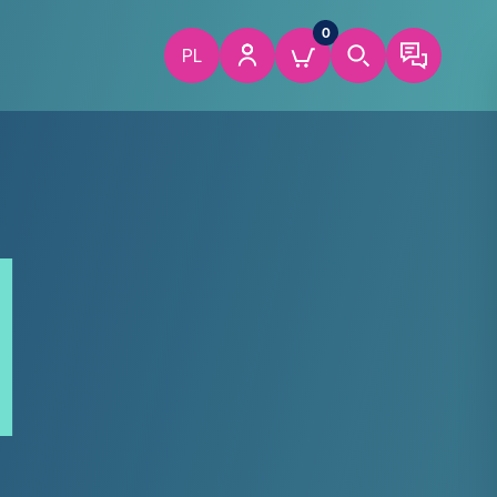
0
PL
1