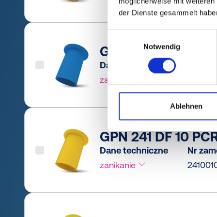
möglicherweise mit weiteren
der Dienste gesammelt habe
Einwilligungsauswahl
Notwendig
GPN 241 DF 10 PCR
Dane techniczne
Nr zam
zanikanie
241001
Ablehnen
GPN 241 DF 10 PCR
Dane techniczne
Nr zam
zanikanie
241001