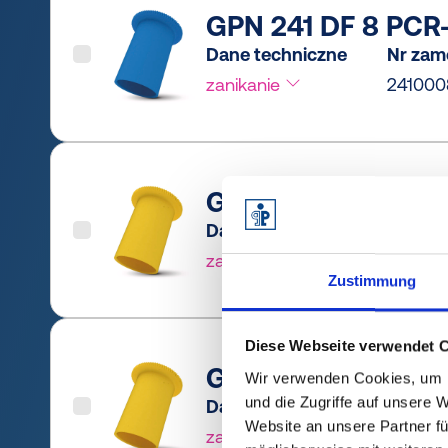
GPN 241 DF 8 PCR-
Dane techniczne
Nr zam
zanikanie
241000
GPN 241 DF 8 PCR-
Dane techniczne
Nr zam
zanikanie
241000
Zustimmung
Diese Webseite verwendet 
GPN 241 DF 8 PE-LD
Wir verwenden Cookies, um I
und die Zugriffe auf unsere 
Dane techniczne
Nr zam
Website an unsere Partner fü
zanikanie
24100