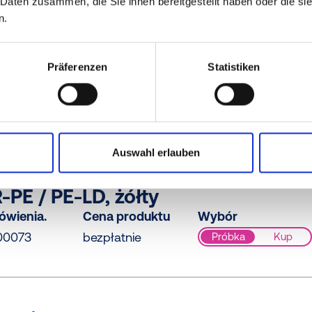
 Daten zusammen, die Sie ihnen bereitgestellt haben oder die s
n.
Präferenzen
Statistiken
-PE, niebieski
ówienia.
Cena produktu
Wybór
0RB61
bezpłatnie
Próbka
Kup
Auswahl erlauben
-PE / PE-LD, żółty
ówienia.
Cena produktu
Wybór
00073
bezpłatnie
Próbka
Kup