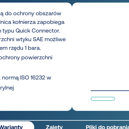
użą do ochrony obszarów
nica kołnierza zapobiega
typu Quick Connector.
rzchni wtyku SAE możliwe
iem rzędu 1 bara.
 ochrony powierzchni
z normą ISO 16232 w
rylnej
Warianty
Zalety
Pliki do pobrani