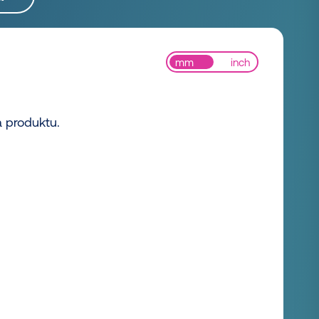
mm
inch
a produktu.