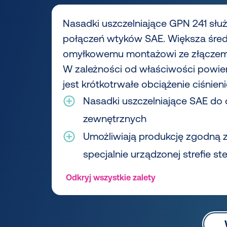
Nasadki uszczelniające GPN 241 sł
połączeń wtyków SAE. Większa śred
omyłkowemu montażowi ze złączem 
W zależności od właściwości powie
jest krótkotrwałe obciążenie ciśnien
Nasadki uszczelniające SAE do
zewnętrznych
Umożliwiają produkcję zgodną 
specjalnie urządzonej strefie ste
Odkryj wszystkie zalety