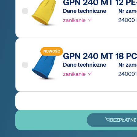
GPN 240 MT 12 PE-
Dane techniczne
Nr zam
zanikanie
24000
NOWOŚĆ
GPN 240 MT 18 PCR
Dane techniczne
Nr zam
zanikanie
240001
BEZPŁATNE