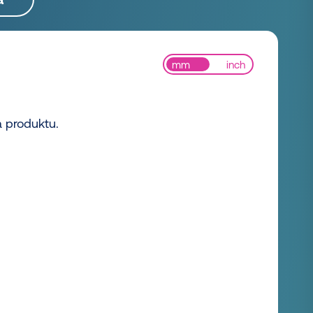
mm
inch
a produktu.