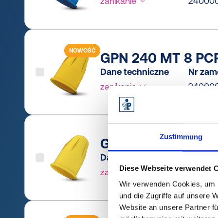
zanikanie
24000
NOWOŚĆ
GPN 240 MT 8 PCR-
Dane techniczne
Nr zam
zanikanie
24000
Zustimmung
GPN 240 MT 8 PE-L
Dane techniczne
Nr zam
Diese Webseite verwendet 
zanikanie
24000
Wir verwenden Cookies, um I
und die Zugriffe auf unsere 
Website an unsere Partner fü