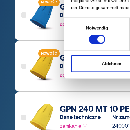
möglicherweise mit weiteren
NOWOŚĆ
GPN 240 MT 10 PCR
der Dienste gesammelt habe
Dane techniczne
Nr zam
Einwilligungsauswahl
zanikanie
240001
Notwendig
NOWOŚĆ
GPN 240 MT 10 PCR
Ablehnen
Dane techniczne
Nr zam
zanikanie
24000
GPN 240 MT 10 PE-
Dane techniczne
Nr zam
zanikanie
24000