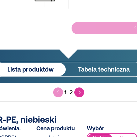
Lista produktów
Tabela techniczna
1
2
-PE, niebieski
ówienia.
Cena produktu
Wybór