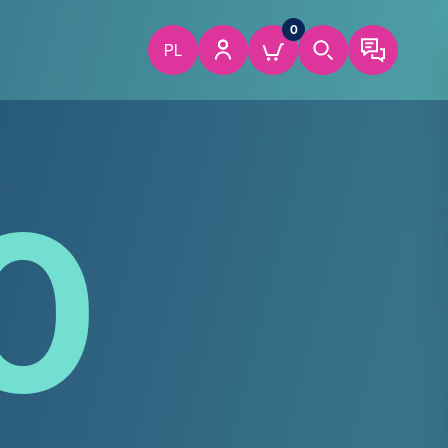
0
PL
0