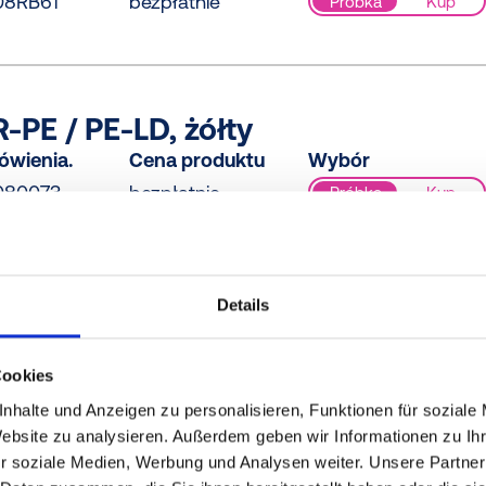
08RB61
bezpłatnie
Próbka
Kup
PE / PE-LD, żółty
ówienia.
Cena produktu
Wybór
080073
bezpłatnie
Próbka
Kup
Details
LD, żółty
ówienia.
Cena produktu
Wybór
Cookies
080000
bezpłatnie
Próbka
Kup
nhalte und Anzeigen zu personalisieren, Funktionen für soziale
Website zu analysieren. Außerdem geben wir Informationen zu I
r soziale Medien, Werbung und Analysen weiter. Unsere Partner