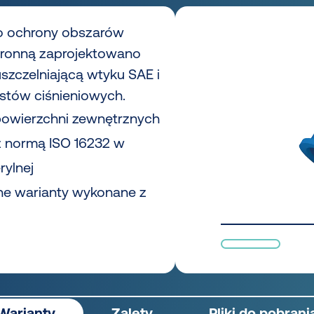
o ochrony obszarów
ronną zaprojektowano
 uszczelniającą wtyku SAE i
stów ciśnieniowych.
powierzchni zewnętrznych
z normą ISO 16232 w
rylnej
e warianty wykonane z
Warianty
Zalety
Pliki do pobrani