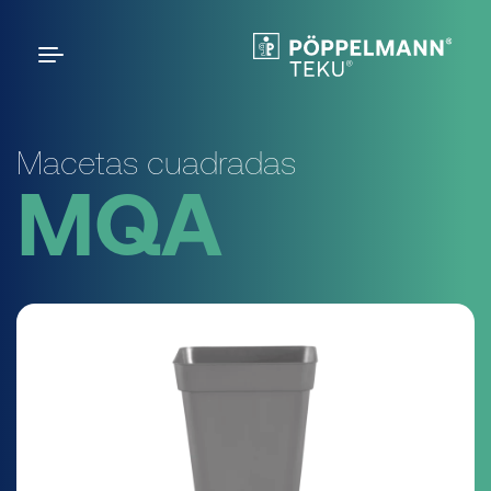
Macetas cuadradas
MQA