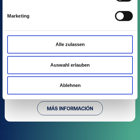
Marketing
Alle zulassen
MQD
Auswahl erlauben
3 Artículo
Macetas cuadradas Ranuras con fijación de
Ablehnen
etiquetas
MÁS INFORMACIÓN