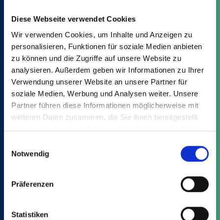
Variantes
Ventajas
Descargas
Diese Webseite verwendet Cookies
Wir verwenden Cookies, um Inhalte und Anzeigen zu
personalisieren, Funktionen für soziale Medien anbieten
zu können und die Zugriffe auf unsere Website zu
Busque el artículo adecuado en
analysieren. Außerdem geben wir Informationen zu Ihrer
MQA:
Verwendung unserer Website an unsere Partner für
soziale Medien, Werbung und Analysen weiter. Unsere
Partner führen diese Informationen möglicherweise mit
weiteren Daten zusammen, die Sie ihnen bereitgestellt
haben oder die sie im Rahmen Ihrer Nutzung der Dienste
gesammelt haben.
Einwilligungsauswahl
Notwendig
Esto también te puede interesar:
Präferenzen
Statistiken