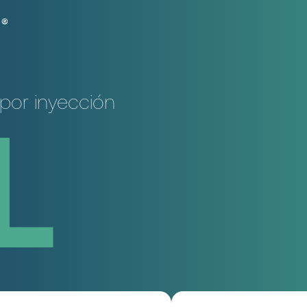
por inyección
L