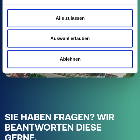
Maximilian Sievert
+49 15118870396
Telefon*:
Alle zulassen
MaximilianSievert@poeppelmann.com
Auswahl erlauben
AREA SALES MANAGER EASTERN
Ablehnen
EUROPE
Ian Burgess
+49 15118892999
Telefon*:
ianburgess@poeppelmann.com
SIE HABEN FRAGEN? WIR
BEANTWORTEN DIESE
GERNE.