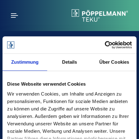
JETZT.
poeppelmann.com
FOLGEN.
Zustimmung
Details
Über Cookies
Diese Webseite verwendet Cookies
Wir verwenden Cookies, um Inhalte und Anzeigen zu
personalisieren, Funktionen für soziale Medien anbieten
Pöppelmann GmbH & Co. KG
zu können und die Zugriffe auf unsere Website zu
Kunststoffwerk – Werkzeugbau
analysieren. Außerdem geben wir Informationen zu Ihrer
Verwendung unserer Website an unsere Partner für
Bakumer Str. 73
soziale Medien, Werbung und Analysen weiter. Unsere
49393 Lohne
Partner führen diese Informationen möglicherweise mit