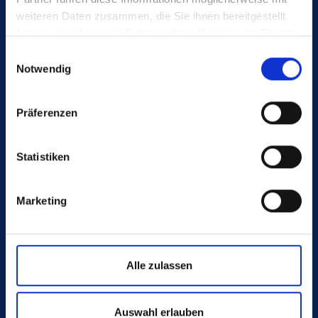
Deutschland
weiteren Daten zusammen, die Sie ihnen bereitgestellt
haben oder die sie im Rahmen Ihrer Nutzung der Dienste
gesammelt haben.
Einwilligungsauswahl
Notwendig
BERATUNG
Präferenzen
+49 4442 982-1626
teku@poeppelmann.com
Statistiken
Marketing
Alle zulassen
ZUKUNFT. MACHEN. WIR.
Auswahl erlauben