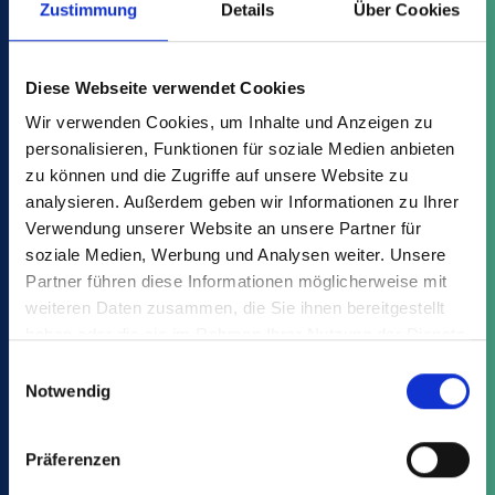
Alle Vorteile entdecken
Zustimmung
Details
Über Cookies
Diese Webseite verwendet Cookies
Varianten
Vorteile
Downloads
Wir verwenden Cookies, um Inhalte und Anzeigen zu
personalisieren, Funktionen für soziale Medien anbieten
zu können und die Zugriffe auf unsere Website zu
Finden Sie Ihren passenden Artikel
analysieren. Außerdem geben wir Informationen zu Ihrer
Verwendung unserer Website an unsere Partner für
der TT:
soziale Medien, Werbung und Analysen weiter. Unsere
Partner führen diese Informationen möglicherweise mit
weiteren Daten zusammen, die Sie ihnen bereitgestellt
haben oder die sie im Rahmen Ihrer Nutzung der Dienste
gesammelt haben.
Einwilligungsauswahl
Notwendig
Das könnte Sie auch interessieren:
Präferenzen