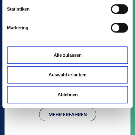
Statistiken
Marketing
Alle zulassen
DT
Auswahl erlauben
2 Artikel
Topf-Trays
Ablehnen
MEHR ERFAHREN