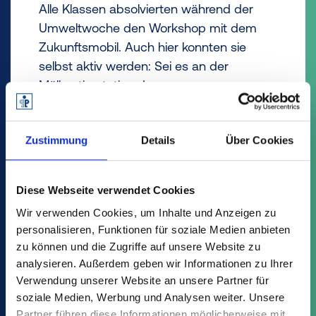
Alle Klassen absolvierten während der
Umweltwoche den Workshop mit dem
Zukunftsmobil. Auch hier konnten sie
selbst aktiv werden: Sei es an der
Müllsortierstation der
Abfallwirtschaftsgesellschaft Landkreis
Vechta (AWV), am Schredder, um Mahlgut
Zustimmung
Details
Über Cookies
herzustellen oder schließlich an der
Spritzgießpresse, an der sie selbst den
Kreisel – ein sehr passendes Symbol für
Diese Webseite verwendet Cookies
den Materialkreislauf – produzierten.
Wir verwenden Cookies, um Inhalte und Anzeigen zu
personalisieren, Funktionen für soziale Medien anbieten
Gemeinsam mit den Auszubildenden hat
zu können und die Zugriffe auf unsere Website zu
Frank Lammers, in der HR-Abteilung
analysieren. Außerdem geben wir Informationen zu Ihrer
zuständig für Employer Branding den
Verwendung unserer Website an unsere Partner für
Workshop organisiert. Er dankt allen, die
soziale Medien, Werbung und Analysen weiter. Unsere
diese Aktion möglich machten: der
Partner führen diese Informationen möglicherweise mit