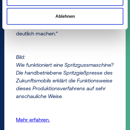
machen. So stellen wir uns den Fragen
rund um unsere Branche und können
Ablehnen
gleichzeitig Hintergründe der
Kreislaufwirtschaft ganz unmittelbar
deutlich machen.“
Bild:
Wie funktioniert eine Spritzgussmaschine?
Die handbetriebene Spritzgießpresse des
Zukunftsmobils erklärt die Funktionsweise
dieses Produktionsverfahrens auf sehr
anschauliche Weise.
Mehr erfahren.