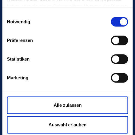
haben oder die sie im Rahmen Ihrer Nutzung der Dienste
gesammelt haben.
Einwilligungsauswahl
Notwendig
Advice:
Präferenzen
+1 828-466-9500
ppusa@poeppelmann.com
Statistiken
Marketing
Alle zulassen
WE. CREATE. FUTURE.
Auswahl erlauben