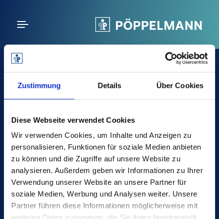
Follow us
Zustimmung
Details
Über Cookies
poeppelmann.com
Diese Webseite verwendet Cookies
Wir verwenden Cookies, um Inhalte und Anzeigen zu
personalisieren, Funktionen für soziale Medien anbieten
Poppelmann Plastics USA LLC
zu können und die Zugriffe auf unsere Website zu
analysieren. Außerdem geben wir Informationen zu Ihrer
2180 Heart Drive
Verwendung unserer Website an unsere Partner für
Claremont, NC 28610
soziale Medien, Werbung und Analysen weiter. Unsere
Partner führen diese Informationen möglicherweise mit
USA
weiteren Daten zusammen, die Sie ihnen bereitgestellt