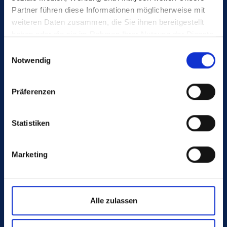
2180 Heart Drive
Partner führen diese Informationen möglicherweise mit
Claremont, NC 28610
weiteren Daten zusammen, die Sie ihnen bereitgestellt
haben oder die sie im Rahmen Ihrer Nutzung der Dienste
USA
gesammelt haben.
Einwilligungsauswahl
Notwendig
Advice:
Präferenzen
Statistiken
+1 828-466-9500
ppusa@poeppelmann.com
Marketing
Alle zulassen