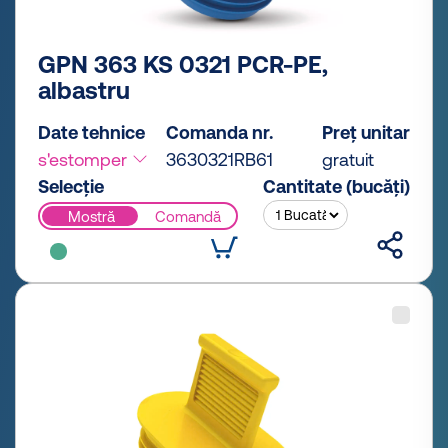
GPN 363 KS 0321 PCR-PE,
albastru
Date tehnice
Comanda nr.
Preț unitar
s'estomper
3630321RB61
gratuit
Selecție
Cantitate (bucăți)
Mostră
Comandă