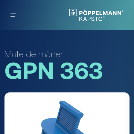
Mufe de mâner
GPN 363