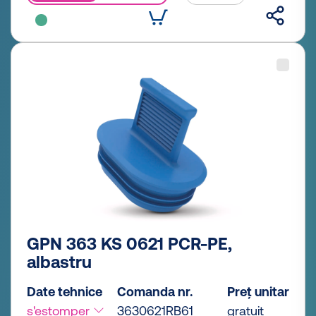
GPN 363 KS 0621 PCR-PE,
albastru
Date tehnice
Comanda nr.
Preț unitar
s'estomper
3630621RB61
gratuit