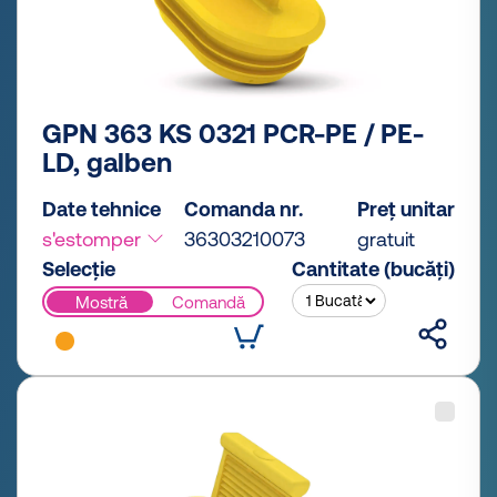
GPN 363 KS 0321 PCR-PE / PE-
LD, galben
Date tehnice
Comanda nr.
Preț unitar
s'estomper
36303210073
gratuit
Selecție
Cantitate (bucăți)
Mostră
Comandă