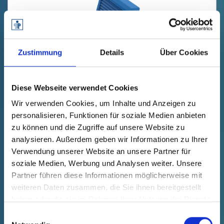
Zustimmung
Details
Über Cookies
Diese Webseite verwendet Cookies
GPN 363 KS 0421 PCR-PE,
Wir verwenden Cookies, um Inhalte und Anzeigen zu
albastru
personalisieren, Funktionen für soziale Medien anbieten
zu können und die Zugriffe auf unsere Website zu
Date tehnice
Comanda nr.
Preț unitar
analysieren. Außerdem geben wir Informationen zu Ihrer
s'estomper
3630421RB61
gratuit
Verwendung unserer Website an unsere Partner für
soziale Medien, Werbung und Analysen weiter. Unsere
Selecție
Cantitate (bucăți)
Partner führen diese Informationen möglicherweise mit
Mostră
Comandă
weiteren Daten zusammen, die Sie ihnen bereitgestellt
haben oder die sie im Rahmen Ihrer Nutzung der Dienste
gesammelt haben.
Einwilligungsauswahl