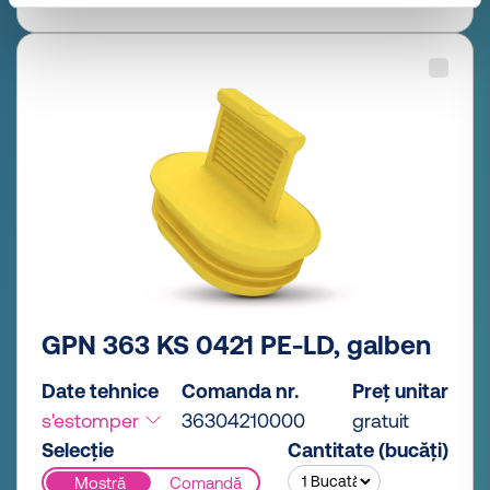
GPN 363 KS 0421 PE-LD, galben
Date tehnice
Comanda nr.
Preț unitar
s'estomper
36304210000
gratuit
Selecție
Cantitate (bucăți)
Mostră
Comandă