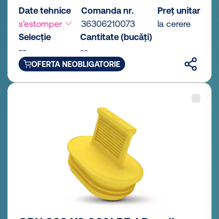
Date tehnice
Comanda nr.
Preț unitar
s'estomper
36306210073
la cerere
Selecție
Cantitate (bucăți)
--
--
OFERTA NEOBLIGATORIE