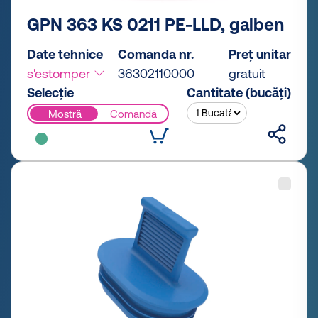
GPN 363 KS 0211 PE-LLD, galben
Date tehnice
Comanda nr.
Preț unitar
s'estomper
36302110000
gratuit
Selecție
Cantitate (bucăți)
Mostră
Comandă