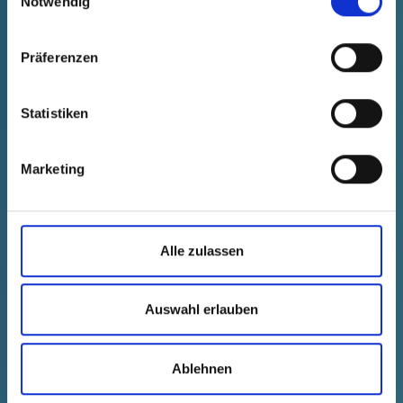
Notwendig
Präferenzen
Statistiken
Marketing
GPN 363 KS 0421 PCR-PE / PE-
Alle zulassen
LD, galben
Date tehnice
Comanda nr.
Preț unitar
Auswahl erlauben
s'estomper
36304210073
la cerere
Selecție
Cantitate (bucăți)
Ablehnen
--
--
OFERTA NEOBLIGATORIE