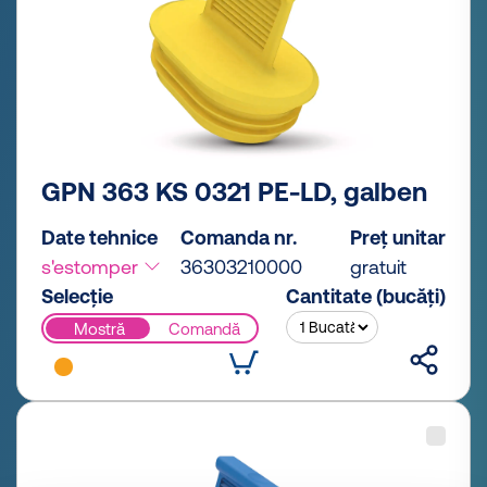
GPN 363 KS 0321 PE-LD, galben
Date tehnice
Comanda nr.
Preț unitar
s'estomper
36303210000
gratuit
Selecție
Cantitate (bucăți)
Mostră
Comandă