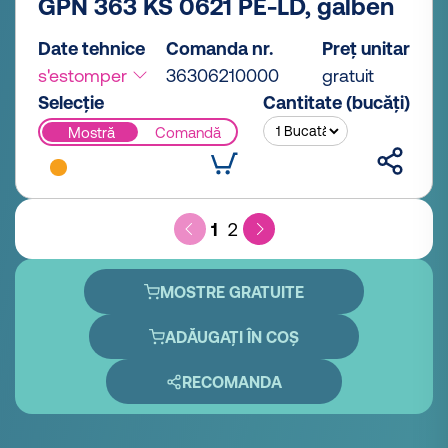
GPN 363 KS 0621 PE-LD, galben
Date tehnice
Comanda nr.
Preț unitar
s'estomper
36306210000
gratuit
Selecție
Cantitate (bucăți)
Mostră
Comandă
1
2
MOSTRE GRATUITE
ADĂUGAȚI ÎN COȘ
RECOMANDA