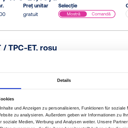
r.
Preț unitar
Selecție
C
00
gratuit
Mostră
Comandă
 / TPC-ET, roșu
r.
Preț unitar
Selecție
C
00
gratuit
Mostră
Comandă
Details
 / TPC-ET, roșu
Cookies
r.
Preț unitar
Selecție
C
nhalte und Anzeigen zu personalisieren, Funktionen für soziale
00
gratuit
Mostră
Comandă
Website zu analysieren. Außerdem geben wir Informationen zu I
r soziale Medien, Werbung und Analysen weiter. Unsere Partner