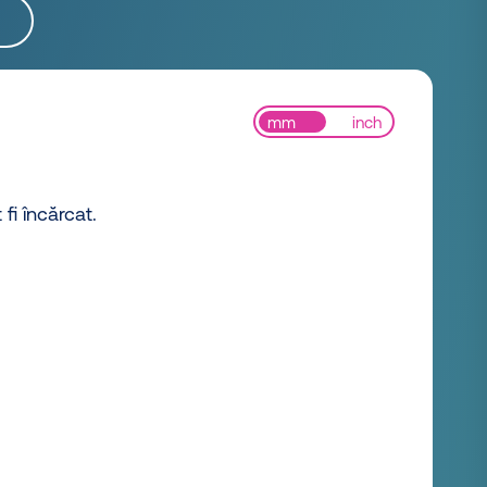
mm
inch
 fi încărcat.