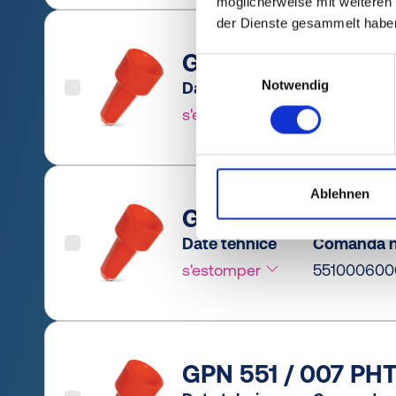
möglicherweise mit weiteren
der Dienste gesammelt habe
GPN 551 / 005 PHT
Einwilligungsauswahl
Notwendig
Date tehnice
Comanda n
s'estomper
551000500
Ablehnen
GPN 551 / 006 PHT
Date tehnice
Comanda n
s'estomper
551000600
GPN 551 / 007 PHT