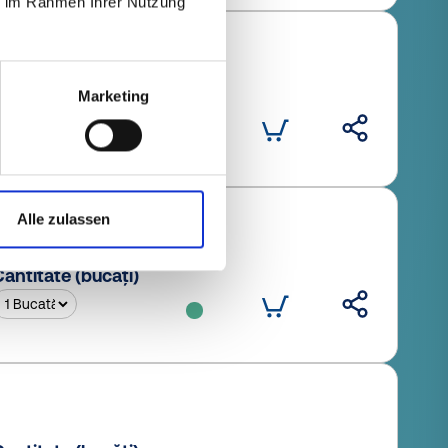
ie im Rahmen Ihrer Nutzung
Marketing
antitate (bucăți)
Alle zulassen
antitate (bucăți)