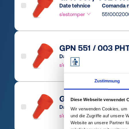
Date tehnice
Comanda n
s'estomper
551000200
GPN 551 / 003 PHT
Date tehnice
Comanda n
s'estomper
551000300
Zustimmung
GPN 551 / 004 PHT
Diese Webseite verwendet 
Date tehnice
Comanda n
Wir verwenden Cookies, um I
s'estomper
551000400
und die Zugriffe auf unsere 
Website an unsere Partner fü