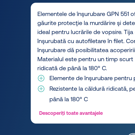
Elementele de înşurubare GPN 551 oferă
găurite protecţie la murdărire şi deter
ideal pentru lucrările de vopsire. Tij
înşurubată cu autofiletare în filet. C
înşurubare dă posibilitatea acoperirii
Materialul este pentru un timp scurt 
ridicată de până la 180° C.
Elemente de înşurubare pentru p
Rezistente la căldură ridicată, 
până la 180° C
Descoperiți toate avantajele