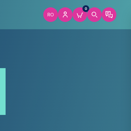
0
RO
1