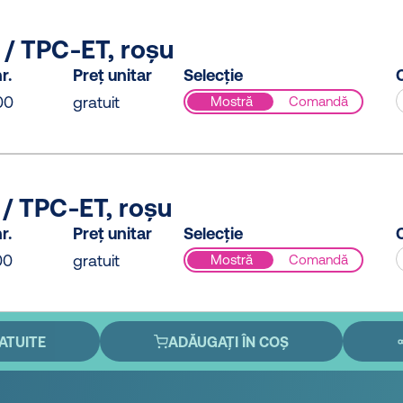
 / TPC-ET, roșu
r.
Preț unitar
Selecție
C
00
gratuit
Mostră
Comandă
 / TPC-ET, roșu
r.
Preț unitar
Selecție
C
00
gratuit
Mostră
Comandă
ATUITE
ADĂUGAȚI ÎN COȘ