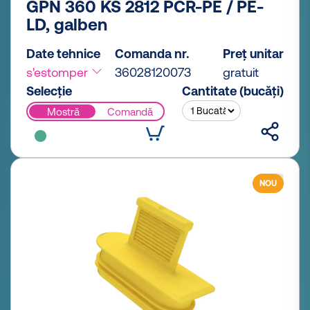
GPN 360 KS 2812 PCR-PE / PE-
LD, galben
Date tehnice
Comanda nr.
Preț unitar
s'estomper
36028120073
gratuit
Selecție
Cantitate (bucăți)
Mostră
Comandă
NOU