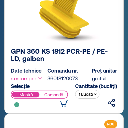
GPN 360 KS 1812 PCR-PE / PE-
LD, galben
Date tehnice
Comanda nr.
Preț unitar
s'estomper
36018120073
gratuit
Selecție
Cantitate (bucăți)
Mostră
Comandă
NOU