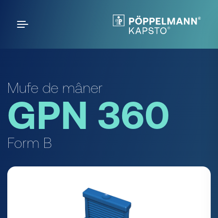
Mufe de mâner
GPN 360
Form B