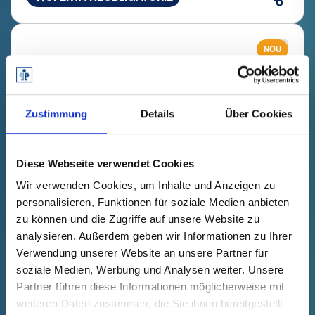
NOU
Zustimmung
Details
Über Cookies
Diese Webseite verwendet Cookies
Wir verwenden Cookies, um Inhalte und Anzeigen zu
personalisieren, Funktionen für soziale Medien anbieten
zu können und die Zugriffe auf unsere Website zu
GPN 360 KS 2312 PCR-PE / PE-
analysieren. Außerdem geben wir Informationen zu Ihrer
LD, galben
Verwendung unserer Website an unsere Partner für
soziale Medien, Werbung und Analysen weiter. Unsere
Date tehnice
Comanda nr.
Preț unitar
Partner führen diese Informationen möglicherweise mit
s'estomper
36023120073
la cerere
weiteren Daten zusammen, die Sie ihnen bereitgestellt
Selecție
Cantitate (bucăți)