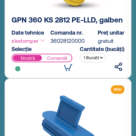
GPN 360 KS 2812 PE-LLD, galben
Date tehnice
Comanda nr.
Preț unitar
s'estomper
36028120000
gratuit
Selecție
Cantitate (bucăți)
Mostră
Comandă
NOU