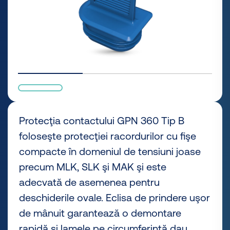
Protecţia contactului GPN 360 Tip B
foloseşte protecţiei racordurilor cu fişe
compacte în domeniul de tensiuni joase
precum MLK, SLK şi MAK şi este
adecvată de asemenea pentru
deschiderile ovale. Eclisa de prindere uşor
de mânuit garantează o demontare
rapidă şi lamele pe circumferinţă dau