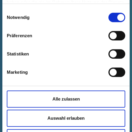
haben oder die sie im Rahmen Ihrer Nutzung der Dienste
--
--
gesammelt haben.
Einwilligungsauswahl
OFERTA NEOBLIGATORIE
Notwendig
Präferenzen
NOU
Statistiken
Marketing
Alle zulassen
GPN 360 KS 2312 PE-LLD, galben
Auswahl erlauben
Date tehnice
Comanda nr.
Preț unitar
s'estomper
36023120000
gratuit