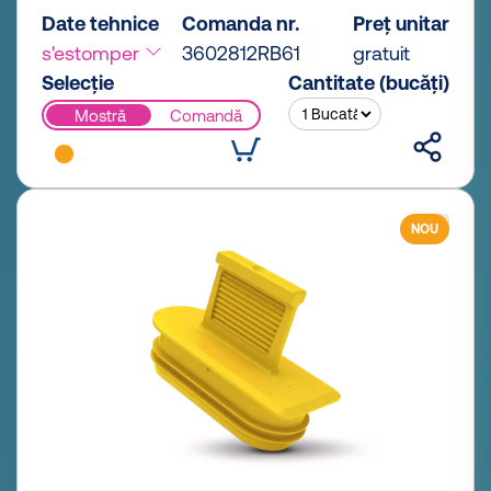
Date tehnice
Comanda nr.
Preț unitar
s'estomper
3602812RB61
gratuit
Selecție
Cantitate (bucăți)
Mostră
Comandă
NOU