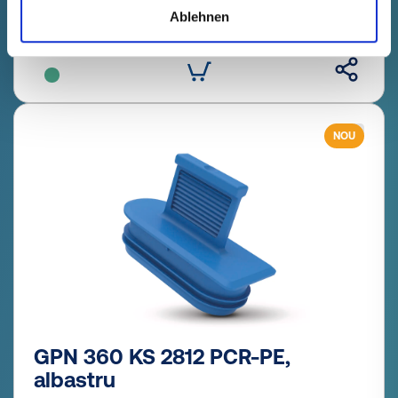
Selecție
Cantitate (bucăți)
Ablehnen
Mostră
Comandă
NOU
GPN 360 KS 2812 PCR-PE,
albastru