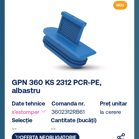
NOU
GPN 360 KS 2312 PCR-PE,
albastru
Date tehnice
Comanda nr.
Preț unitar
s'estomper
3602312RB61
la cerere
Selecție
Cantitate (bucăți)
--
--
OFERTA NEOBLIGATORIE