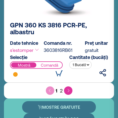
GPN 360 KS 3816 PCR-PE,
albastru
Date tehnice
Comanda nr.
Preț unitar
s'estomper
3603816RB61
gratuit
Selecție
Cantitate (bucăți)
Mostră
Comandă
1
2
MOSTRE GRATUITE