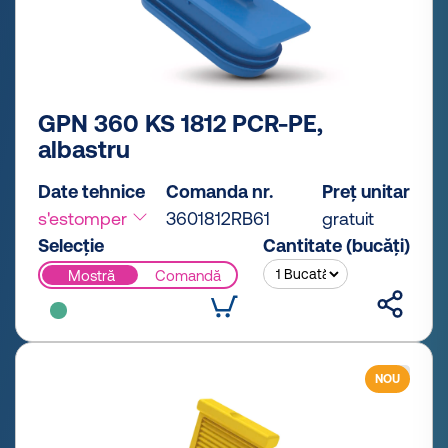
GPN 360 KS 1812 PCR-PE,
albastru
Date tehnice
Comanda nr.
Preț unitar
s'estomper
3601812RB61
gratuit
Selecție
Cantitate (bucăți)
Mostră
Comandă
NOU