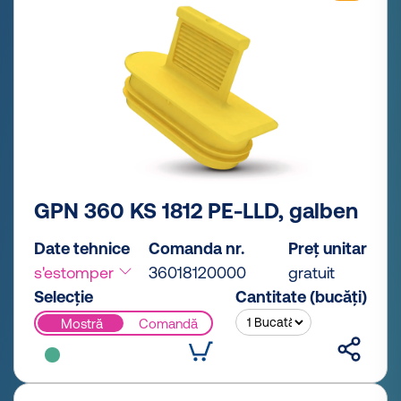
GPN 360 KS 1812 PE-LLD, galben
Date tehnice
Comanda nr.
Preț unitar
s'estomper
36018120000
gratuit
Selecție
Cantitate (bucăți)
Mostră
Comandă