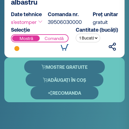
albastru
Date tehnice
Comanda nr.
Preț unitar
s'estomper
39506030000
gratuit
Selecție
Cantitate (bucăți)
Mostră
Comandă
MOSTRE GRATUITE
ADĂUGAȚI ÎN COȘ
RECOMANDA