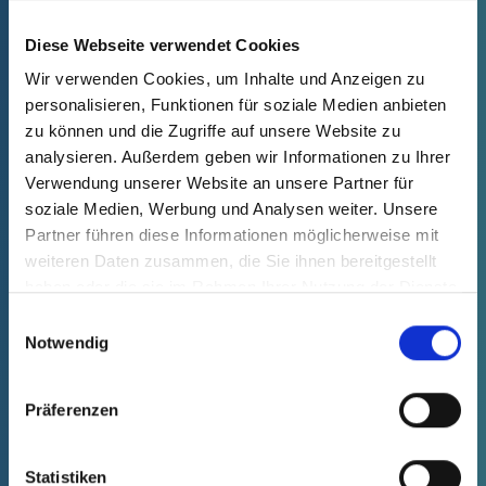
Variante
Avantaje
Descărcări
Diese Webseite verwendet Cookies
Wir verwenden Cookies, um Inhalte und Anzeigen zu
personalisieren, Funktionen für soziale Medien anbieten
Găsiți elementul de protecție potrivit
zu können und die Zugriffe auf unsere Website zu
pentru dvs. GPN 395:
analysieren. Außerdem geben wir Informationen zu Ihrer
Verwendung unserer Website an unsere Partner für
soziale Medien, Werbung und Analysen weiter. Unsere
Partner führen diese Informationen möglicherweise mit
weiteren Daten zusammen, die Sie ihnen bereitgestellt
haben oder die sie im Rahmen Ihrer Nutzung der Dienste
gesammelt haben.
Einwilligungsauswahl
Filtrul produsului nu a putut fi încărcat.
Notwendig
mm
inch
Präferenzen
Golire filtru
GĂSIȚI ARTICOLUL
Statistiken