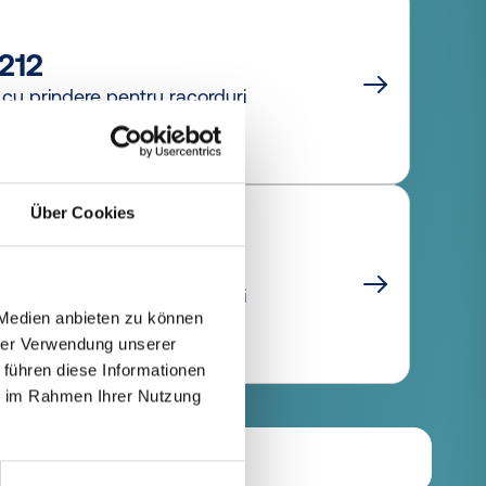
212
cu prindere pentru racorduri
Über Cookies
220
cu prindere pentru racorduri
 Medien anbieten zu können
hrer Verwendung unserer
 führen diese Informationen
ie im Rahmen Ihrer Nutzung