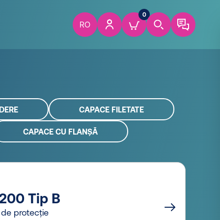
0
RO
NDERE
CAPACE FILETATE
CAPACE CU FLANȘĂ
200 Tip B
de protecție