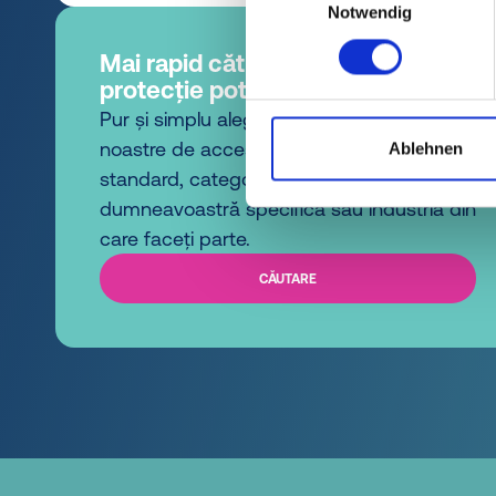
Notwendig
Mai rapid către elementul de
protecție potrivit.
Pur și simplu alegeți una dintre opțiunile
noastre de acces rapid după seria
Ablehnen
standard, categoria de produs, aplicația
dumneavoastră specifică sau industria din
care faceți parte.
CĂUTARE