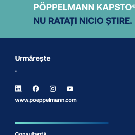
PÖPPELMANN KAPSTO
NU RATAȚI NICIO ȘTIRE.
Urmărește
.
www.poeppelmann.com
Consultanță