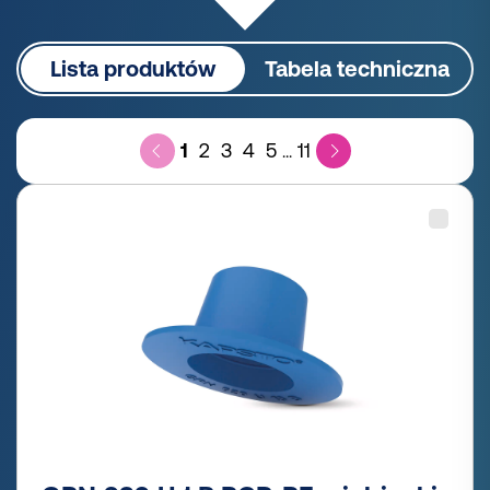
Lista produktów
Tabela techniczna
1
2
3
4
5
11
...