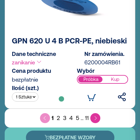
GPN 620 U 4 B PCR-PE, niebieski
Dane techniczne
Nr zamówienia.
zanikanie
6200004RB61
Cena produktu
Wybór
bezpłatnie
Próbka
Kup
Ilość (szt.)
1
2
3
4
5
11
...
BEZPŁATNE WZORY