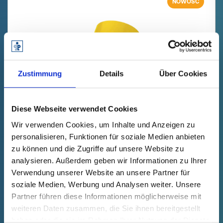
NOWOŚĆ
Zustimmung
Details
Über Cookies
Diese Webseite verwendet Cookies
GPN 620 U 2 B PCR-PE / PE-LD,
Wir verwenden Cookies, um Inhalte und Anzeigen zu
żółty
personalisieren, Funktionen für soziale Medien anbieten
zu können und die Zugriffe auf unsere Website zu
Dane techniczne
Nr zamówienia.
analysieren. Außerdem geben wir Informationen zu Ihrer
zanikanie
62000020073
Verwendung unserer Website an unsere Partner für
soziale Medien, Werbung und Analysen weiter. Unsere
Cena produktu
Wybór
Partner führen diese Informationen möglicherweise mit
bezpłatnie
Próbka
Kup
weiteren Daten zusammen, die Sie ihnen bereitgestellt
Ilość (szt.)
haben oder die sie im Rahmen Ihrer Nutzung der Dienste