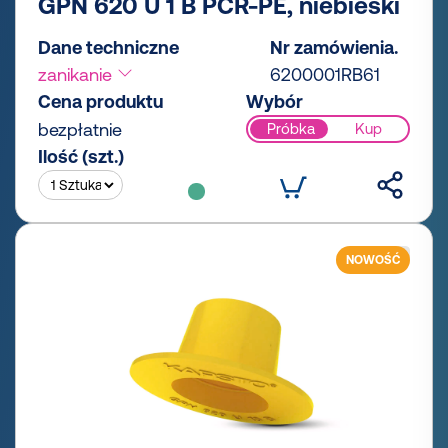
GPN 620 U 1 B PCR-PE, niebieski
Dane techniczne
Nr zamówienia.
zanikanie
6200001RB61
Cena produktu
Wybór
bezpłatnie
Próbka
Kup
Ilość (szt.)
NOWOŚĆ