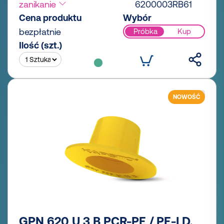
zanikanie
6200003RB61
Cena produktu
Wybór
bezpłatnie
Próbka
Kup
Ilość (szt.)
NOWOŚĆ
GPN 620 U 3 B PCR-PE / PE-LD,