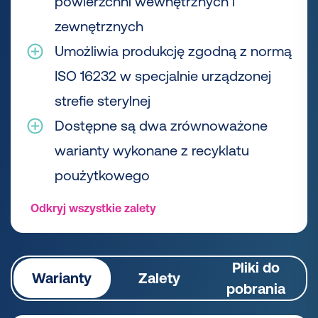
powierzchni wewnętrznych i
zewnętrznych
Umożliwia produkcję zgodną z normą
ISO 16232 w specjalnie urządzonej
strefie sterylnej
Dostępne są dwa zrównoważone
warianty wykonane z recyklatu
poużytkowego
Odkryj wszystkie zalety
Pliki do
Warianty
Zalety
pobrania