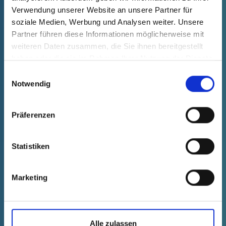
Verwendung unserer Website an unsere Partner für
soziale Medien, Werbung und Analysen weiter. Unsere
Partner führen diese Informationen möglicherweise mit
weiteren Daten zusammen, die Sie ihnen bereitgestellt
haben oder die sie im Rahmen Ihrer Nutzung der Dienste
gesammelt haben.
Einwilligungsauswahl
Notwendig
Präferenzen
Statistiken
GPN 695 BE 12 PE-HD, żółty
Marketing
Dane techniczne
Nr zamówienia.
zanikanie
69500120000
Cena produktu
Wybór
Alle zulassen
bezpłatnie
Próbka
Kup