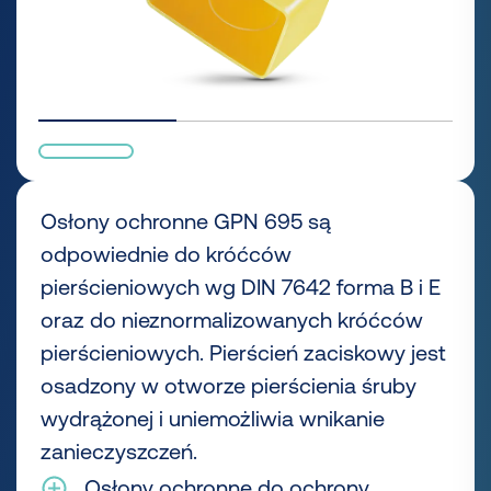
Osłony ochronne GPN 695 są
odpowiednie do króćców
pierścieniowych wg DIN 7642 forma B i E
oraz do nieznormalizowanych króćców
pierścieniowych. Pierścień zaciskowy jest
osadzony w otworze pierścienia śruby
wydrążonej i uniemożliwia wnikanie
zanieczyszczeń.
Osłony ochronne do ochrony