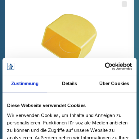
GPN 695 BE 10 PE-HD, żółty
Zustimmung
Details
Über Cookies
Dane techniczne
Nr zamówienia.
zanikanie
69500100000
Diese Webseite verwendet Cookies
Cena produktu
Wybór
Wir verwenden Cookies, um Inhalte und Anzeigen zu
bezpłatnie
Próbka
Kup
personalisieren, Funktionen für soziale Medien anbieten
Ilość (szt.)
zu können und die Zugriffe auf unsere Website zu
analysieren. Außerdem geben wir Informationen zu Ihrer