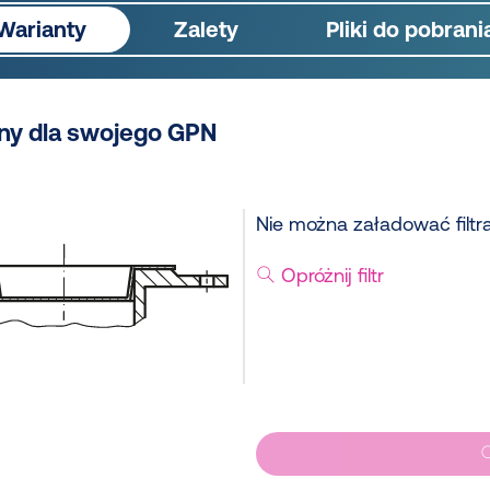
Warianty
Zalety
Pliki do pobrani
ny dla swojego GPN
Nie można załadować filtr
Opróżnij filtr