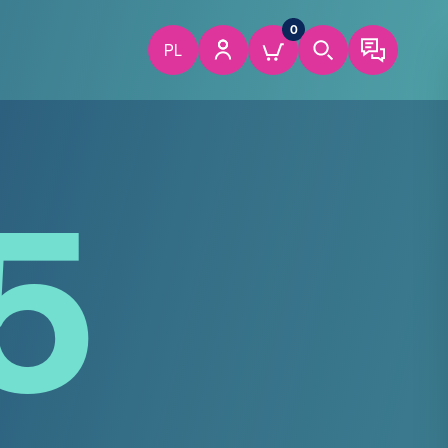
0
PL
5