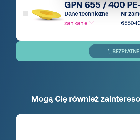
GPN 655 / 400 PE-
Dane techniczne
Nr zam
zanikanie
65504
BEZPŁATNE
Mogą Cię również zaintereso