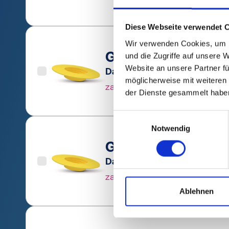
Diese Webseite verwendet 
Wir verwenden Cookies, um I
GPN 655 / 300 PE-
und die Zugriffe auf unsere 
Website an unsere Partner fü
Dane techniczne
Nr zam
möglicherweise mit weiteren
zanikanie
65503
der Dienste gesammelt habe
Einwilligungsauswahl
Notwendig
GPN 655 / 350 PE-
Dane techniczne
Nr zam
zanikanie
65503
Ablehnen