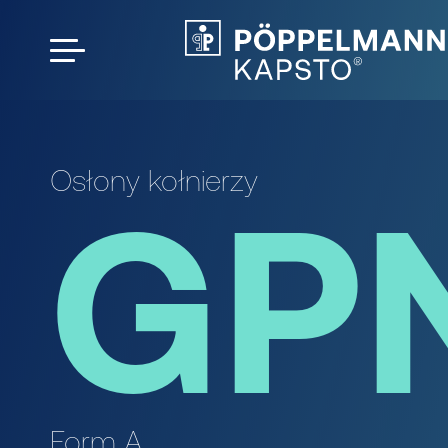
Osłony kołnierzy
GP
Form A