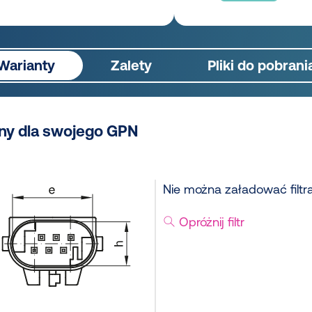
Warianty
Zalety
Pliki do pobrani
ny dla swojego GPN
Nie można załadować filtr
Opróżnij filtr