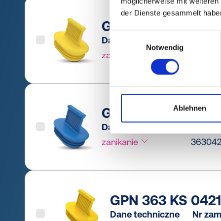
möglicherweise mit weiteren
der Dienste gesammelt habe
GPN 363 KS 0321 P
Einwilligungsauswahl
Dane techniczne
Nr zam
Notwendig
zanikanie
36303
Ablehnen
GPN 363 KS 0421 P
Dane techniczne
Nr zam
zanikanie
363042
GPN 363 KS 0421 
Dane techniczne
Nr zam