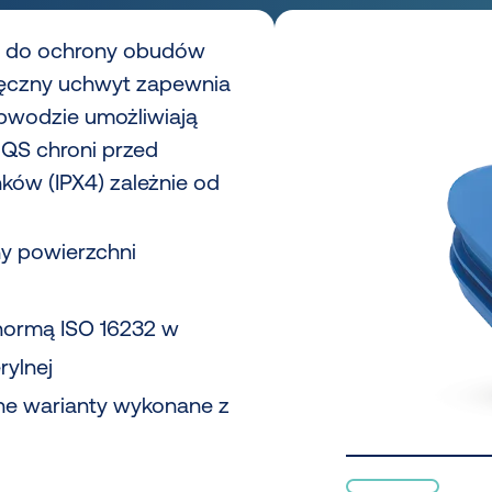
 do ochrony obudów
ręczny uchwyt zapewnia
obwodzie umożliwiają
QS chroni przed
ków (IPX4) zależnie od
y powierzchni
normą ISO 16232 w
rylnej
e warianty wykonane z