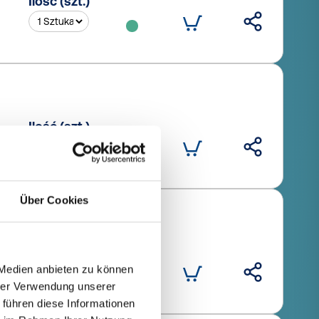
Ilość (szt.)
Ilość (szt.)
Über Cookies
Ilość (szt.)
 Medien anbieten zu können
hrer Verwendung unserer
 führen diese Informationen