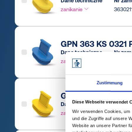
Dane techniczne
Nr zam
zanikanie
363021
GPN 363 KS 0321 P
Dane techniczne
Nr zam
zanikanie
363032
Zustimmung
GPN 363 KS 0321 P
Diese Webseite verwendet 
Dane techniczne
Nr zam
Wir verwenden Cookies, um I
zanikanie
363032
und die Zugriffe auf unsere 
Website an unsere Partner fü