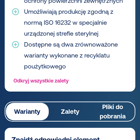
ochrony powierzchni zewnętrznych
Umożliwiają produkcję zgodną z
normą ISO 16232 w specjalnie
urządzonej strefie sterylnej
Dostępne są dwa zrównoważone
warianty wykonane z recyklatu
poużytkowego
Odkryj wszystkie zalety
Pliki do
Warianty
Zalety
pobrania
Znajdź odpowiedni element