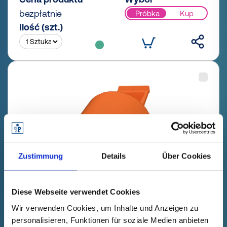
bezpłatnie
Próbka
Kup
Ilość (szt.)
Zustimmung
Details
Über Cookies
Diese Webseite verwendet Cookies
GPN 220 / 0714 PCR-PE / PE-LD,
Wir verwenden Cookies, um Inhalte und Anzeigen zu
pomarańczowy
personalisieren, Funktionen für soziale Medien anbieten