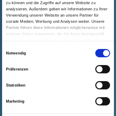
zu können und die Zugriffe auf unsere Website zu
Dane techniczne
Nr zamówienia.
analysieren. Außerdem geben wir Informationen zu Ihrer
zanikanie
22007140073
Verwendung unserer Website an unsere Partner für
Cena produktu
Wybór
soziale Medien, Werbung und Analysen weiter. Unsere
bezpłatnie
Partner führen diese Informationen möglicherweise mit
Próbka
Kup
weiteren Daten zusammen, die Sie ihnen bereitgestellt
Ilość (szt.)
haben oder die sie im Rahmen Ihrer Nutzung der Dienste
gesammelt haben.
Einwilligungsauswahl
Notwendig
Präferenzen
Statistiken
Marketing