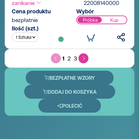
zanikanie
22008140000
Cena produktu
Wybór
bezpłatnie
Próbka
Kup
Ilość (szt.)
1
2
3
BEZPŁATNE WZORY
DODAJ DO KOSZYKA
POLECIĆ