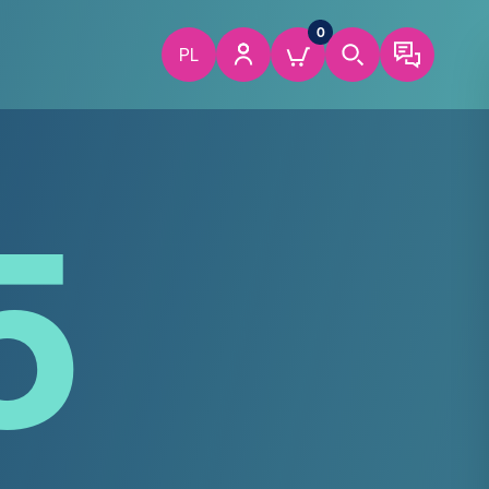
0
PL
5