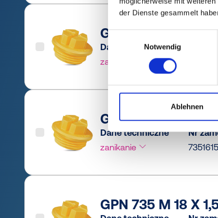
möglicherweise mit weiteren
der Dienste gesammelt habe
GPN 735 M 14 X 1,5
Einwilligungsauswahl
Dane techniczne
Nr zam
Notwendig
zanikanie
735141
Ablehnen
GPN 735 M 16 X 1,5
Dane techniczne
Nr zam
zanikanie
735161
GPN 735 M 18 X 1,5