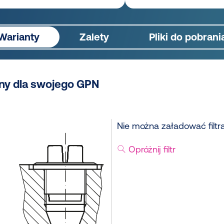
Warianty
Zalety
Pliki do pobrani
ny dla swojego GPN
Nie można załadować filtr
Opróżnij filtr