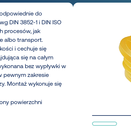
ą odpowiednie do
g DIN 3852-1 i DIN ISO
ch procesów, jak
e albo transport.
kości i cechuje się
jdująca się na całym
 wykonana bez wypływki w
 w pewnym zakresie
zy. Montaż wykonuje się
rony powierzchni