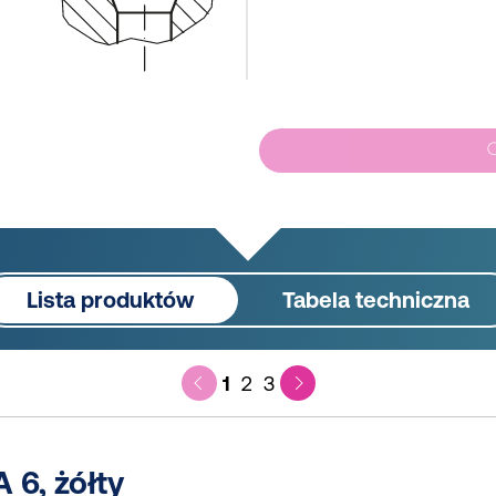
Lista produktów
Tabela techniczna
1
2
3
 6, żółty