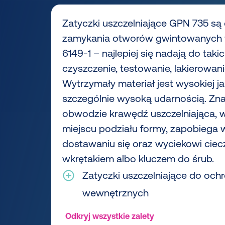
Zatyczki uszczelniające GPN 735 s
zamykania otworów gwintowanych w
6149-1 – najlepiej się nadają do taki
czyszczenie, testowanie, lakierowani
Wytrzymały materiał jest wysokiej ja
szczególnie wysoką udarnością. Zna
obwodzie krawędź uszczelniająca,
miejscu podziału formy, zapobiega
dostawaniu się oraz wyciekowi ciec
wkrętakiem albo kluczem do śrub.
Zatyczki uszczelniające do och
wewnętrznych
Odkryj wszystkie zalety