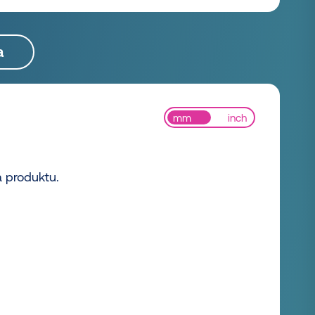
a
mm
inch
a produktu.