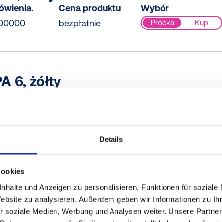
ówienia.
Cena produktu
Wybór
100000
bezpłatnie
Próbka
Kup
A 6, żółty
ówienia.
Cena produktu
Wybór
00000
bezpłatnie
Próbka
Kup
Details
 PA 6, żółty
Cookies
ówienia.
Cena produktu
Wybór
nhalte und Anzeigen zu personalisieren, Funktionen für soziale
50000
bezpłatnie
Próbka
Kup
Website zu analysieren. Außerdem geben wir Informationen zu I
r soziale Medien, Werbung und Analysen weiter. Unsere Partner