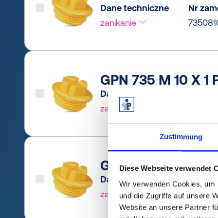
Dane techniczne
Nr zam
zanikanie
73508
GPN 735 M 10 X 1 P
Dane techniczne
Nr zam
zanikanie
735101
Zustimmung
GPN 735 M 12 X 1,5
Diese Webseite verwendet 
Dane techniczne
Nr zam
Wir verwenden Cookies, um I
zanikanie
735121
und die Zugriffe auf unsere 
Website an unsere Partner fü