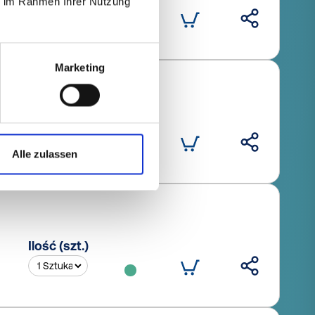
ie im Rahmen Ihrer Nutzung
Marketing
Ilość (szt.)
Alle zulassen
Ilość (szt.)