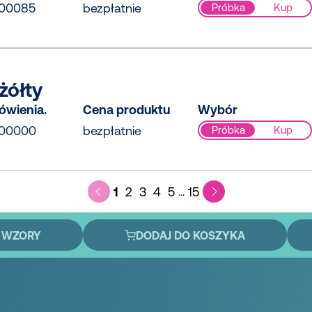
500085
bezpłatnie
Próbka
Kup
żółty
ówienia.
Cena produktu
Wybór
500000
bezpłatnie
Próbka
Kup
1
2
3
4
5
15
...
 WZORY
DODAJ DO KOSZYKA