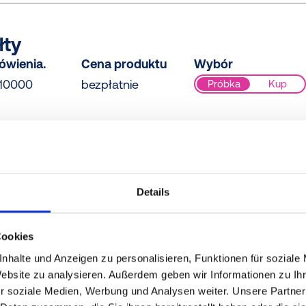
łty
ówienia.
Cena produktu
Wybór
10000
bezpłatnie
Próbka
Kup
E, żółty
ówienia.
Cena produktu
Wybór
Details
020085
bezpłatnie
Próbka
Kup
Cookies
nhalte und Anzeigen zu personalisieren, Funktionen für soziale
Website zu analysieren. Außerdem geben wir Informationen zu I
łty
r soziale Medien, Werbung und Analysen weiter. Unsere Partner
ówienia.
Cena produktu
Wybór