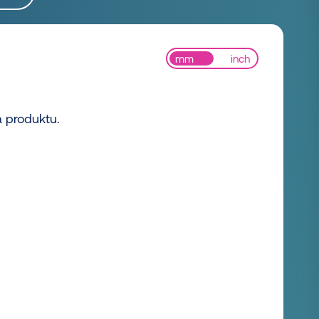
mm
inch
a produktu.