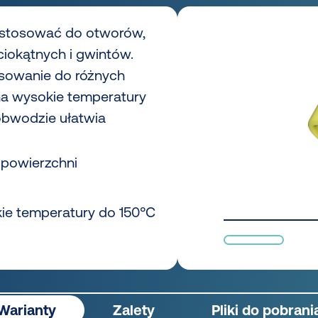
 stosować do otworów,
ciokątnych i gwintów.
osowanie do różnych
 na wysokie temperatury
obwodzie ułatwia
 powierzchni
ie temperatury do 150°C
Warianty
Zalety
Pliki do pobrani