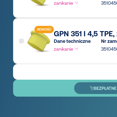
zanikanie
35104
NOWOŚĆ
GPN 351 I 4,5 TPE, 
Dane techniczne
Nr zam
zanikanie
35104
BEZPŁATNE