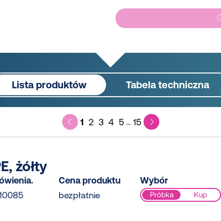
Lista produktów
Tabela techniczna
1
2
3
4
5
15
...
E, żółty
ówienia.
Cena produktu
Wybór
10085
bezpłatnie
Próbka
Kup