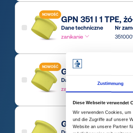
NOWOŚĆ
GPN 351 I 1 TPE, żó
Dane techniczne
Nr zam
zanikanie
351000
NOWOŚĆ
GPN 351 I 2 PCR-TP
Dane techniczne
Nr zam
Zustimmung
zanikanie
35100
Diese Webseite verwendet 
Wir verwenden Cookies, um I
und die Zugriffe auf unsere 
GPN 351 I 2 TPE, żó
Website an unsere Partner fü
Dane techniczne
Nr zam