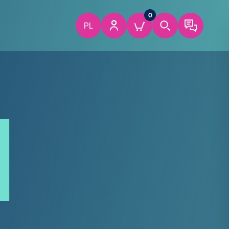
0
PL
1