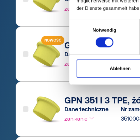
möglicherweise mit weiteren
zanikanie
35100
der Dienste gesammelt habe
Einwilligungsauswahl
Notwendig
NOWOŚĆ
GPN 351 I 3 PCR-TP
Dane techniczne
Nr zam
zanikanie
35100
Ablehnen
GPN 351 I 3 TPE, żó
Dane techniczne
Nr zam
zanikanie
35100