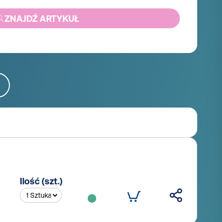
ZNAJDŹ ARTYKUŁ
Ilość (szt.)