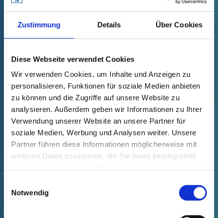
niebieski
Zustimmung
Details
Über Cookies
Dane techniczne
Nr zamówienia.
zanikanie
66000210000
Cena produktu
Wybór
Ilość (szt.)
Diese Webseite verwendet Cookies
na żądanie
--
--
Wir verwenden Cookies, um Inhalte und Anzeigen zu
OFERTA BEZ ZOBOWIĄZAŃ
personalisieren, Funktionen für soziale Medien anbieten
zu können und die Zugriffe auf unsere Website zu
analysieren. Außerdem geben wir Informationen zu Ihrer
DOSTĘPNE WKRÓTCE
Verwendung unserer Website an unsere Partner für
soziale Medien, Werbung und Analysen weiter. Unsere
Partner führen diese Informationen möglicherweise mit
weiteren Daten zusammen, die Sie ihnen bereitgestellt
haben oder die sie im Rahmen Ihrer Nutzung der Dienste
gesammelt haben.
Einwilligungsauswahl
Notwendig