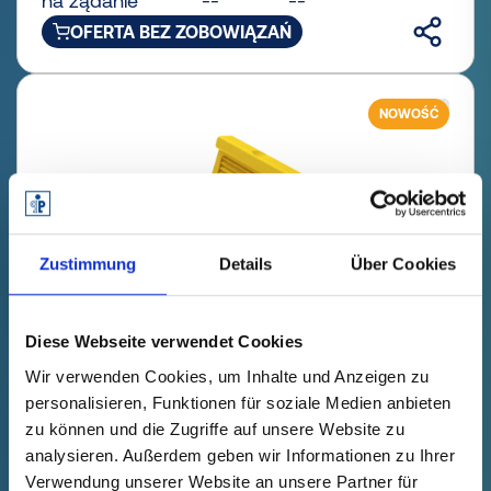
na żądanie
--
--
OFERTA BEZ ZOBOWIĄZAŃ
NOWOŚĆ
Zustimmung
Details
Über Cookies
Diese Webseite verwendet Cookies
Wir verwenden Cookies, um Inhalte und Anzeigen zu
GPN 360 KS 2312 PCR-PE / PE-
personalisieren, Funktionen für soziale Medien anbieten
LD, żółty
zu können und die Zugriffe auf unsere Website zu
analysieren. Außerdem geben wir Informationen zu Ihrer
Dane techniczne
Nr zamówienia.
Verwendung unserer Website an unsere Partner für
zanikanie
36023120073