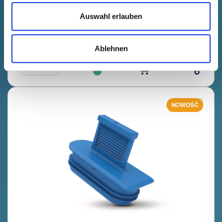
zanikanie
36023120000
Auswahl erlauben
Cena produktu
Wybór
bezpłatnie
Próbka
Kup
Ablehnen
Ilość (szt.)
NOWOŚĆ