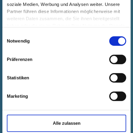
soziale Medien, Werbung und Analysen weiter. Unsere
Partner führen diese Informationen möglicherweise mit
weiteren Daten zusammen, die Sie ihnen bereitgestellt
haben oder die sie im Rahmen Ihrer Nutzung der Dienste
gesammelt haben.
Einwilligungsauswahl
Notwendig
Präferenzen
Statistiken
Marketing
GPN 736 M 22 X 1,5 PA 6, jaune
Données techniques
N° de
Alle zulassen
commande
afficher
73622150000