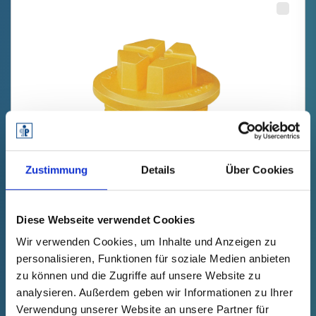
Zustimmung
Details
Über Cookies
GPN 736 M 18 X 1,5 PA 6, jaune
Données techniques
N° de
Diese Webseite verwendet Cookies
commande
Wir verwenden Cookies, um Inhalte und Anzeigen zu
afficher
73618150000
personalisieren, Funktionen für soziale Medien anbieten
Prix du produit
Sélection
zu können und die Zugriffe auf unsere Website zu
gratuit
analysieren. Außerdem geben wir Informationen zu Ihrer
Échantillon
Acheter
Verwendung unserer Website an unsere Partner für
Nombre (pièces)