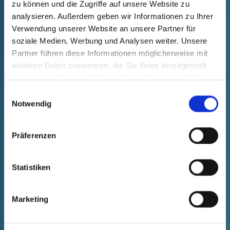
zu können und die Zugriffe auf unsere Website zu
analysieren. Außerdem geben wir Informationen zu Ihrer
Verwendung unserer Website an unsere Partner für
NOUVEAU
soziale Medien, Werbung und Analysen weiter. Unsere
Partner führen diese Informationen möglicherweise mit
weiteren Daten zusammen, die Sie ihnen bereitgestellt
haben oder die sie im Rahmen Ihrer Nutzung der Dienste
gesammelt haben.
Einwilligungsauswahl
Notwendig
Präferenzen
GPN 390 HV CLASS 4 PCR-PP,
Statistiken
bleu turquoise
Données techniques
N° de
Marketing
commande
afficher
39002030000