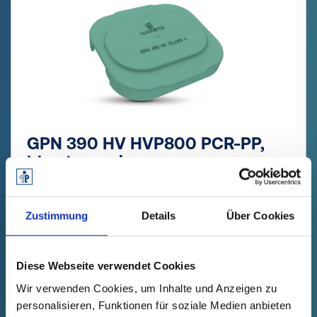
GPN 390 HV HVP800 PCR-PP,
bleu turquoise
Données techniques
N° de
commande
Zustimmung
Details
Über Cookies
afficher
39002030000
Prix du produit
Sélection
Diese Webseite verwendet Cookies
gratuit
Échantillon
Acheter
Nombre (pièces)
Wir verwenden Cookies, um Inhalte und Anzeigen zu
personalisieren, Funktionen für soziale Medien anbieten