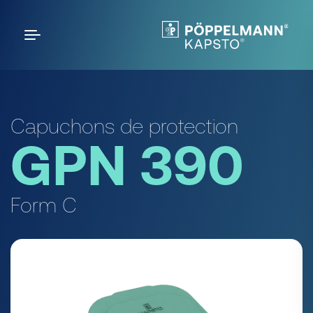
Capuchons de protection
GPN 390
Form C