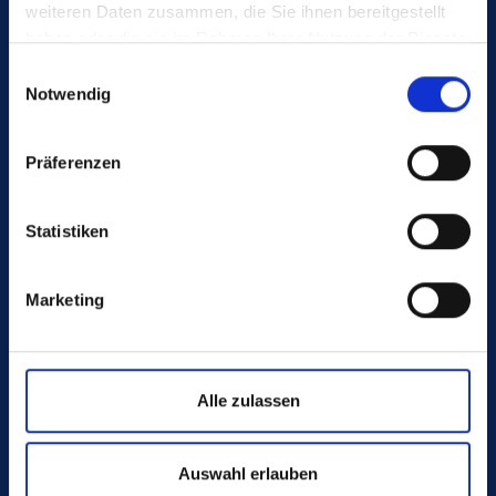
Germany
weiteren Daten zusammen, die Sie ihnen bereitgestellt
haben oder die sie im Rahmen Ihrer Nutzung der Dienste
gesammelt haben.
Einwilligungsauswahl
Notwendig
Advice:
Präferenzen
+49 4442 982-0
info@poeppelmann.com
Statistiken
Marketing
Alle zulassen
WE. CREATE. FUTURE.
Auswahl erlauben