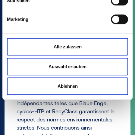
Statistiken
matière de recyclabilité ?
Marketing
D.M. :
Nous veillons strictement à la
propreté des flux de recyclage. Nos
fournisseurs sont tenus de nous livrer des
matières premières pures et recyclables
Alle zulassen
qui n'introduisent pas de composants non
recyclables, tels que des matériaux noirs,
Auswahl erlauben
dans le processus de recyclage. Les
clients peuvent être assurés que nos
Ablehnen
produits sont fabriqués à partir de ces
matériaux. Des certifications
indépendantes telles que Blaue Engel,
cyclos-HTP et RecyClass garantissent le
respect des normes environnementales
strictes. Nous contribuons ainsi