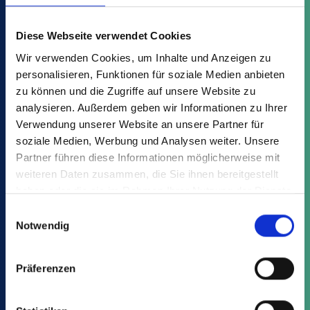
blue
. Nous encourageons l'économie
®
circulaire afin de préserver les ressources
Diese Webseite verwendet Cookies
et de réduire les émissions de gaz à effet
Wir verwenden Cookies, um Inhalte und Anzeigen zu
de serre. Dans le cadre de cette initiative,
personalisieren, Funktionen für soziale Medien anbieten
nous avons également développé nos
zu können und die Zugriffe auf unsere Website zu
produits circulaires de la catégorie
analysieren. Außerdem geben wir Informationen zu Ihrer
Circular360
. Pour la fabrication de ces
Verwendung unserer Website an unsere Partner für
produits, nous utilisons presque
soziale Medien, Werbung und Analysen weiter. Unsere
exclusivement des matériaux recyclés
Partner führen diese Informationen möglicherweise mit
post-consommation (PCR) issus de la
weiteren Daten zusammen, die Sie ihnen bereitgestellt
haben oder die sie im Rahmen Ihrer Nutzung der Dienste
collecte sélective des déchets ménagers.
gesammelt haben.
Ils réduisent le besoin en nouvelles
Einwilligungsauswahl
Notwendig
matières premières et bouclent le cycle.
Comment vous assurez-vous que les
Präferenzen
matériaux utilisés pour vos produits
répondent aux exigences élevées en