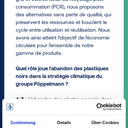
consommation (PCR), nous proposons
des alternatives sans perte de qualité, qui
préservent les ressources et bouclent le
cycle entre utilisation et réutilisation. Nous
avons ainsi atteint l'objectif de l'économie
circulaire pour l'ensemble de notre
gamme de produits.
Quel rôle joue l'abandon des plastiques
noirs dans la stratégie climatique du
groupe Pöppelmann ?
A.Z. :
L'abandon des plastiques noirs dans
notre gamme de produits TEKU
est une
®
véritable étape importante, tout à fait
dans l'esprit de l'
initiative PÖPPELMANN
Zustimmung
Details
Über Cookies