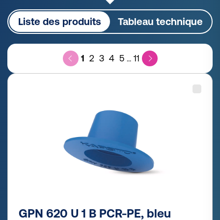
Liste des produits
Tableau technique
1
2
3
4
5
11
...
GPN 620 U 1 B PCR-PE, bleu