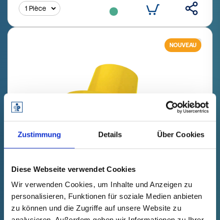
NOUVEAU
Zustimmung
Details
Über Cookies
GPN 620 U 2 B PCR-PE / PE-LD,
Diese Webseite verwendet Cookies
jaune
Wir verwenden Cookies, um Inhalte und Anzeigen zu
personalisieren, Funktionen für soziale Medien anbieten
Données techniques
N° de
zu können und die Zugriffe auf unsere Website zu
commande
analysieren. Außerdem geben wir Informationen zu Ihrer