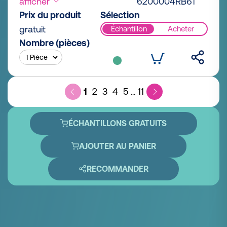
afficher
6200004RB61
Prix du produit
Sélection
gratuit
Échantillon
Acheter
Nombre (pièces)
1
2
3
4
5
11
...
ÉCHANTILLONS GRATUITS
AJOUTER AU PANIER
RECOMMANDER