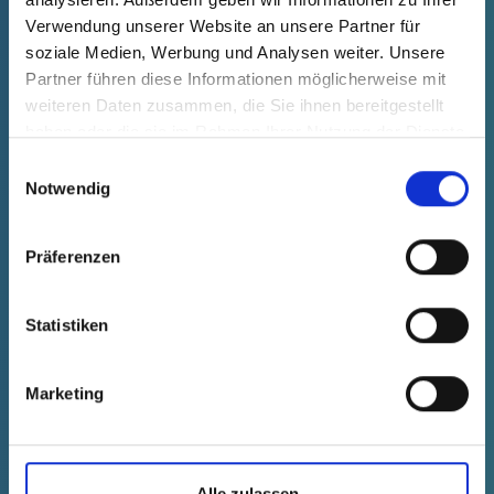
afficher
62000020073
Verwendung unserer Website an unsere Partner für
Prix du produit
Sélection
soziale Medien, Werbung und Analysen weiter. Unsere
gratuit
Échantillon
Acheter
Partner führen diese Informationen möglicherweise mit
Nombre (pièces)
weiteren Daten zusammen, die Sie ihnen bereitgestellt
haben oder die sie im Rahmen Ihrer Nutzung der Dienste
gesammelt haben.
Einwilligungsauswahl
Notwendig
Präferenzen
Statistiken
Marketing
Alle zulassen