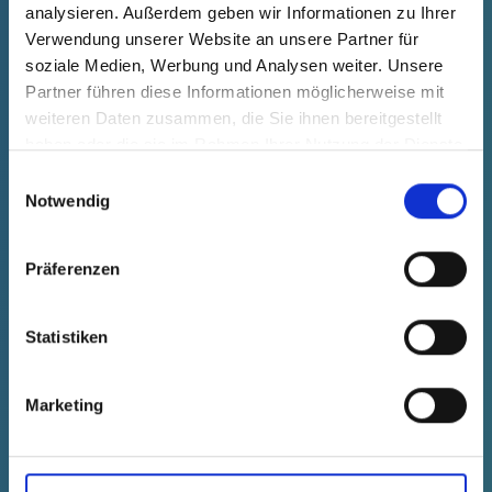
analysieren. Außerdem geben wir Informationen zu Ihrer
Verwendung unserer Website an unsere Partner für
soziale Medien, Werbung und Analysen weiter. Unsere
GPN 670 DN 65 PE-LLD, jaune
Partner führen diese Informationen möglicherweise mit
weiteren Daten zusammen, die Sie ihnen bereitgestellt
Données techniques
N° de
haben oder die sie im Rahmen Ihrer Nutzung der Dienste
commande
gesammelt haben.
Einwilligungsauswahl
afficher
67000650000
Notwendig
Prix du produit
Sélection
gratuit
Échantillon
Acheter
Präferenzen
Nombre (pièces)
Statistiken
Marketing