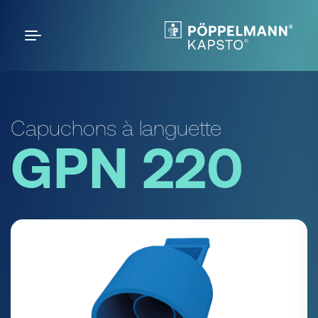
Capuchons à languette
GPN 220