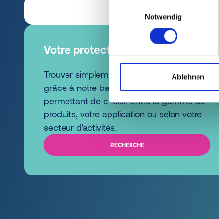
Einwilligungsauswahl
Notwendig
Votre protecteur plus vite.
Trouver simplement votre protecteur idéal
Ablehnen
grâce à notre barre de recherche vous
permettant de choisir entre la gamme de
produits, votre application ou selon votre
secteur d'activités.
RECHERCHE