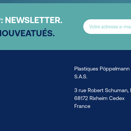
:
NEWSLETTER.
®
NOUVEATUÉS.
Plastiques Pöppelmann
S.A.S.
3 rue Robert Schuman, 
68172 Rixheim Cedex
France