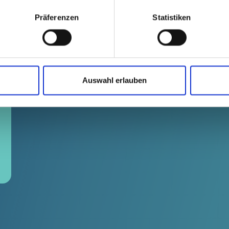
1
2
3
4
5
14
...
Präferenzen
Statistiken
Auswahl erlauben