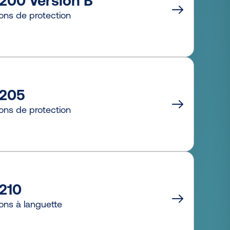
200 Version B
ns de protection
205
ns de protection
210
ns à languette