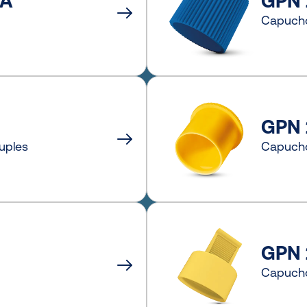
 A
GPN 
Capucho
GPN 
uples
Capucho
GPN 
Capucho